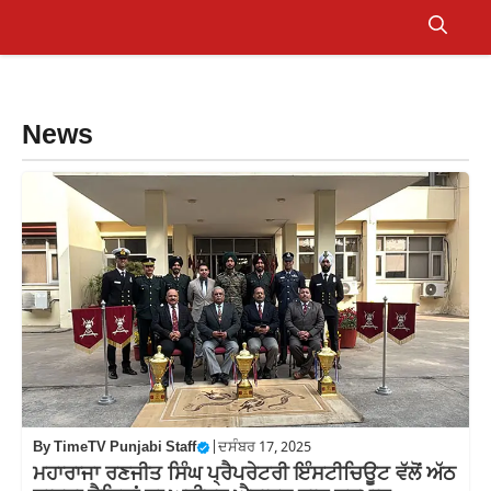
Skip
to
Menu
content
News
By
TimeTV Punjabi Staff
|
ਦਸੰਬਰ 17, 2025
ਮਹਾਰਾਜਾ ਰਣਜੀਤ ਸਿੰਘ ਪ੍ਰੈਪਰੇਟਰੀ ਇੰਸਟੀਚਿਊਟ ਵੱਲੋਂ ਅੱਠ