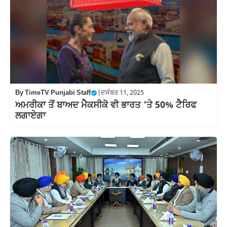
By
TimeTV Punjabi Staff
|
ਦਸੰਬਰ 11, 2025
ਅਮਰੀਕਾ ਤੋਂ ਬਾਅਦ ਮੈਕਸੀਕੋ ਵੀ ਭਾਰਤ ‘ਤੇ 50% ਟੈਰਿਫ
ਲਗਾਏਗਾ