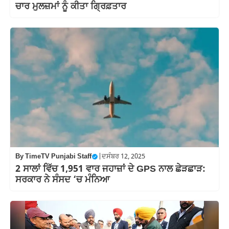
ਚਾਰ ਮੁਲਜ਼ਮਾਂ ਨੂੰ ਕੀਤਾ ਗ੍ਰਿਫ਼ਤਾਰ
By
TimeTV Punjabi Staff
|
ਦਸੰਬਰ 12, 2025
2 ਸਾਲਾਂ ਵਿੱਚ 1,951 ਵਾਰ ਜਹਾਜ਼ਾਂ ਦੇ GPS ਨਾਲ ਛੇੜਛਾੜ:
ਸਰਕਾਰ ਨੇ ਸੰਸਦ ‘ਚ ਮੰਨਿਆ