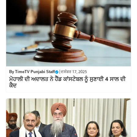
By
TimeTV Punjabi Staff
|
ਦਸੰਬਰ 17, 2025
ਮੋਹਾਲੀ ਦੀ ਅਦਾਲਤ ਨੇ ਹੈੱਡ ਕਾਂਸਟੇਬਲ ਨੂੰ ਸੁਣਾਈ 4 ਸਾਲ ਦੀ
ਕੈਦ