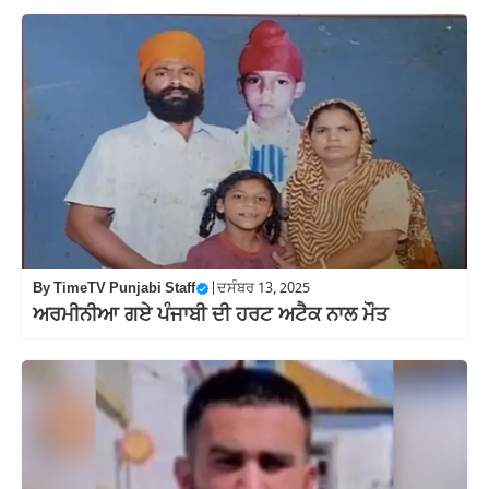
By
TimeTV Punjabi Staff
|
ਦਸੰਬਰ 13, 2025
ਅਰਮੀਨੀਆ ਗਏ ਪੰਜਾਬੀ ਦੀ ਹਰਟ ਅਟੈਕ ਨਾਲ ਮੌਤ