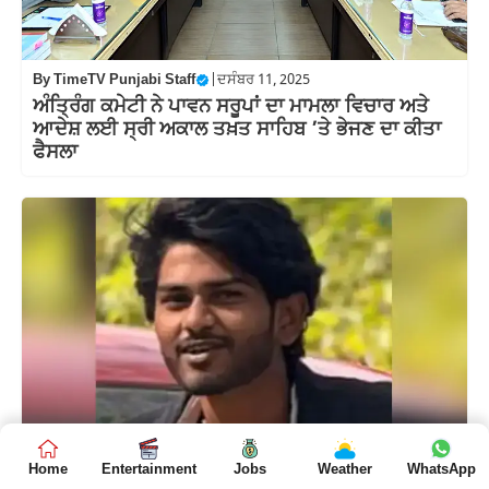
By
TimeTV Punjabi Staff
|
ਦਸੰਬਰ 11, 2025
ਅੰਤ੍ਰਿੰਗ ਕਮੇਟੀ ਨੇ ਪਾਵਨ ਸਰੂਪਾਂ ਦਾ ਮਾਮਲਾ ਵਿਚਾਰ ਅਤੇ
ਆਦੇਸ਼ ਲਈ ਸ੍ਰੀ ਅਕਾਲ ਤਖ਼ਤ ਸਾਹਿਬ ’ਤੇ ਭੇਜਣ ਦਾ ਕੀਤਾ
ਫੈਸਲਾ
Home
Entertainment
Jobs
Weather
WhatsApp
By
TimeTV Punjabi Staff
|
ਦਸੰਬਰ 11, 2025