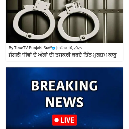
By
TimeTV Punjabi Staff
|
ਦਸੰਬਰ 16, 2025
ਜੰਗਲੀ ਜੀਵਾਂ ਦੇ ਅੰਗਾਂ ਦੀ ਤਸਕਰੀ ਕਰਦੇ ਤਿੰਨ ਮੁਲਜ਼ਮ ਕਾਬੂ