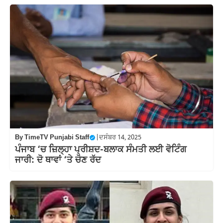
By
TimeTV Punjabi Staff
|
ਦਸੰਬਰ 14, 2025
ਪੰਜਾਬ ‘ਚ ਜ਼ਿਲ੍ਹਾ ਪ੍ਰੀਸ਼ਦ-ਬਲਾਕ ਸੰਮਤੀ ਲਈ ਵੋਟਿੰਗ
ਜਾਰੀ: ਦੋ ਥਾਵਾਂ ‘ਤੇ ਚੋਣ ਰੱਦ