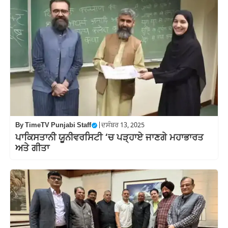
By
TimeTV Punjabi Staff
|
ਦਸੰਬਰ 13, 2025
ਪਾਕਿਸਤਾਨੀ ਯੂਨੀਵਰਸਿਟੀ ‘ਚ ਪੜ੍ਹਾਏ ਜਾਣਗੇ ਮਹਾਭਾਰਤ
ਅਤੇ ਗੀਤਾ