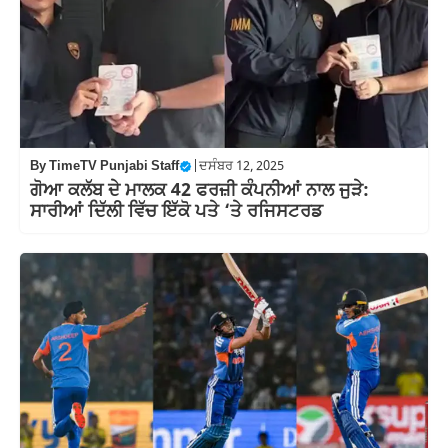
By
TimeTV Punjabi Staff
|
ਦਸੰਬਰ 12, 2025
ਗੋਆ ਕਲੱਬ ਦੇ ਮਾਲਕ 42 ਫਰਜ਼ੀ ਕੰਪਨੀਆਂ ਨਾਲ ਜੁੜੇ:
ਸਾਰੀਆਂ ਦਿੱਲੀ ਵਿੱਚ ਇੱਕੋ ਪਤੇ ‘ਤੇ ਰਜਿਸਟਰਡ