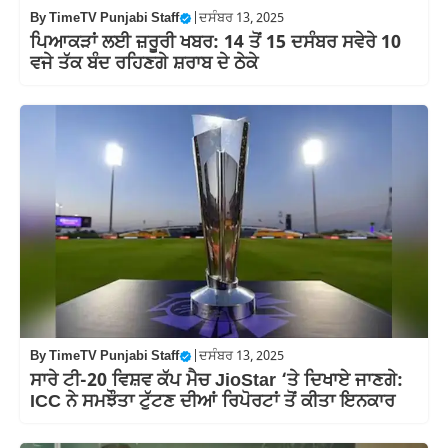
By
TimeTV Punjabi Staff
|
ਦਸੰਬਰ 13, 2025
ਪਿਆਕੜਾਂ ਲਈ ਜ਼ਰੂਰੀ ਖਬਰ: 14 ਤੋਂ 15 ਦਸੰਬਰ ਸਵੇਰੇ 10
ਵਜੇ ਤੱਕ ਬੰਦ ਰਹਿਣਗੇ ਸ਼ਰਾਬ ਦੇ ਠੇਕੇ
By
TimeTV Punjabi Staff
|
ਦਸੰਬਰ 13, 2025
ਸਾਰੇ ਟੀ-20 ਵਿਸ਼ਵ ਕੱਪ ਮੈਚ JioStar ‘ਤੇ ਦਿਖਾਏ ਜਾਣਗੇ:
ICC ਨੇ ਸਮਝੌਤਾ ਟੁੱਟਣ ਦੀਆਂ ਰਿਪੋਰਟਾਂ ਤੋਂ ਕੀਤਾ ਇਨਕਾਰ