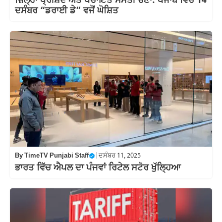
ਜ਼ਿਲ੍ਹਾ ਪ੍ਰੀਸ਼ਦ ਅਤੇ ਪੰਚਾਇਤ ਸੰਮਤੀ ਚੋਣਾਂ: ਪੰਜਾਬ ਵਿੱਚ 14
ਦਸੰਬਰ “ਡਰਾਈ ਡੇ” ਵਜੋਂ ਘੋਸ਼ਿਤ
By
TimeTV Punjabi Staff
|
ਦਸੰਬਰ 11, 2025
ਭਾਰਤ ਵਿੱਚ ਐਪਲ ਦਾ ਪੰਜਵਾਂ ਰਿਟੇਲ ਸਟੋਰ ਖੁੱਲ੍ਹਿਆ