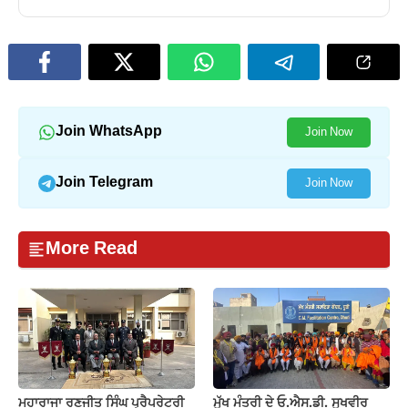
Join WhatsApp
Join Now
Join Telegram
Join Now
More Read
ਮਹਾਰਾਜਾ ਰਣਜੀਤ ਸਿੰਘ ਪ੍ਰੈਪਰੇਟਰੀ
ਮੁੱਖ ਮੰਤਰੀ ਦੇ ਓ.ਐਸ.ਡੀ. ਸੁਖਵੀਰ