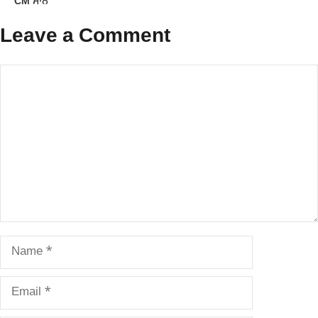
CM ਮਾਨ
Leave a Comment
Comment
Name
Email