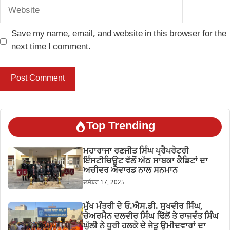
Website
Save my name, email, and website in this browser for the
next time I comment.
Top Trending
ਮਹਾਰਾਜਾ ਰਣਜੀਤ ਸਿੰਘ ਪ੍ਰੈਪਰੇਟਰੀ
ਇੰਸਟੀਚਿਊਟ ਵੱਲੋਂ ਅੱਠ ਸਾਬਕਾ ਕੈਡਿਟਾਂ ਦਾ
ਅਚੀਵਰ ਐਵਾਰਡ ਨਾਲ ਸਨਮਾਨ
ਦਸੰਬਰ 17, 2025
ਮੁੱਖ ਮੰਤਰੀ ਦੇ ਓ.ਐਸ.ਡੀ. ਸੁਖਵੀਰ ਸਿੰਘ,
ਚੇਅਰਮੈਨ ਦਲਵੀਰ ਸਿੰਘ ਢਿੱਲੋਂ ਤੇ ਰਾਜਵੰਤ ਸਿੰਘ
ਘੁੱਲੀ ਨੇ ਧੂਰੀ ਹਲਕੇ ਦੇ ਜੇਤੂ ਉਮੀਦਵਾਰਾਂ ਦਾ