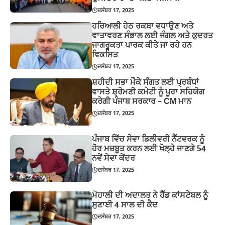
ਦਸੰਬਰ 17, 2025
ਹਰਿਆਲੀ ਹੇਠ ਰਕਬਾ ਵਧਾਉਣ ਅਤੇ
ਵਾਤਾਵਰਣ ਸੰਭਾਲ ਲਈ ਜੰਗਲ ਅਤੇ ਕੁਦਰਤ
ਜਾਗਰੂਕਤਾ ਪਾਰਕ ਕੀਤੇ ਜਾ ਰਹੇ ਹਨ
ਵਿਕਸਿਤ
ਦਸੰਬਰ 17, 2025
ਸ਼ਹੀਦੀ ਸਭਾ ਮੌਕੇ ਸੰਗਤ ਲਈ ਪ੍ਰਬੰਧਾਂ
ਵਾਸਤੇ ਸ਼੍ਰੋਮਣੀ ਕਮੇਟੀ ਨੂੰ ਪੂਰਾ ਸਹਿਯੋਗ
ਕਰੇਗੀ ਪੰਜਾਬ ਸਰਕਾਰ – CM ਮਾਨ
ਦਸੰਬਰ 17, 2025
ਪੰਜਾਬ ਵਿੱਚ ਸੇਵਾ ਡਿਲੀਵਰੀ ਨੈੱਟਵਰਕ ਨੂੰ
ਹੋਰ ਮਜ਼ਬੂਤ ਕਰਨ ਲਈ ਖੋਲ੍ਹੇ ਜਾਣਗੇ 54
ਨਵੇਂ ਸੇਵਾ ਕੇਂਦਰ
ਦਸੰਬਰ 17, 2025
ਮੋਹਾਲੀ ਦੀ ਅਦਾਲਤ ਨੇ ਹੈੱਡ ਕਾਂਸਟੇਬਲ ਨੂੰ
ਸੁਣਾਈ 4 ਸਾਲ ਦੀ ਕੈਦ
ਦਸੰਬਰ 17, 2025