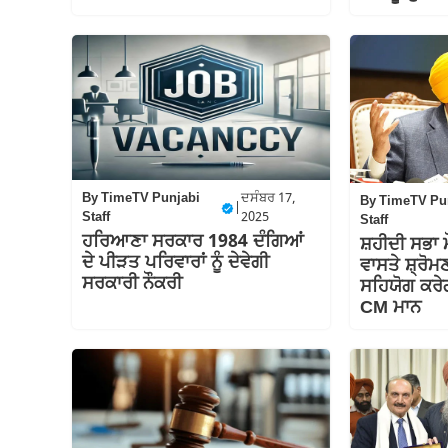
By
TimeTV Punjabi
ਦਸੰਬਰ 17,
By
TimeTV Pu
|
Staff
2025
Staff
ਹਰਿਆਣਾ ਸਰਕਾਰ 1984 ਦੰਗਿਆਂ
ਸ਼ਹੀਦੀ ਸਭਾ ਮ
ਦੇ ਪੀੜਤ ਪਰਿਵਾਰਾਂ ਨੂੰ ਦੇਵੇਗੀ
ਵਾਸਤੇ ਸ਼੍ਰੋਮਣ
ਸਰਕਾਰੀ ਨੌਕਰੀ
ਸਹਿਯੋਗ ਕਰੇ
CM ਮਾਨ