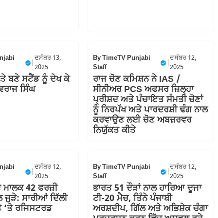
njabi
ਦਸੰਬਰ 13,
By
TimeTV Punjabi
ਦਸੰਬਰ 12,
|
|
2025
Staff
2025
 ਬਣੇ ਸਟੈਂਡ ਨੂੰ ਦੇਖ ਕੇ
ਰਾਜ ਚੋਣ ਕਮਿਸ਼ਨ ਨੇ IAS /
ੁਵਰਾਜ ਸਿੰਘ
ਸੀਨੀਅਰ PCS ਅਫਸਰ ਜ਼ਿਲ੍ਹਾ
ਪ੍ਰੀਸ਼ਦ ਅਤੇ ਪੰਚਾਇਤ ਸੰਮਤੀ ਚੋਣਾਂ
ਨੂੰ ਨਿਰਪੱਖ ਅਤੇ ਪਾਰਦਰਸ਼ੀ ਢੰਗ ਨਾਲ
ਕਰਵਾਉਣ ਲਈ ਚੋਣ ਅਬਜ਼ਰਵਰ
ਨਿਯੁੱਕਤ ਕੀਤੇ
njabi
ਦਸੰਬਰ 12,
By
TimeTV Punjabi
ਦਸੰਬਰ 12,
|
|
2025
Staff
2025
ੇ ਮਾਲਕ 42 ਫਰਜ਼ੀ
ਭਾਰਤ 51 ਦੌੜਾਂ ਨਾਲ ਹਾਰਿਆ ਦੂਜਾ
 ਜੁੜੇ: ਸਾਰੀਆਂ ਦਿੱਲੀ
ਟੀ-20 ਮੈਚ, ਤਿੰਨੇ ਪੰਜਾਬੀ
ਤੇ ‘ਤੇ ਰਜਿਸਟਰਡ
ਅਰਸ਼ਦੀਪ, ਗਿੱਲ ਅਤੇ ਅਭਿਸ਼ੇਕ ਚੰਗਾ