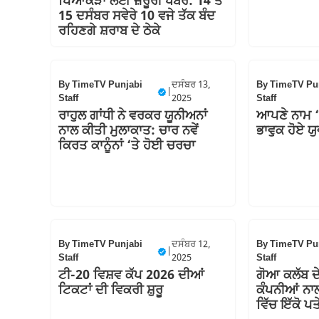
ਪਿਆਕੜਾਂ ਲਈ ਜ਼ਰੂਰੀ ਖਬਰ: 14 ਤੋਂ
15 ਦਸੰਬਰ ਸਵੇਰੇ 10 ਵਜੇ ਤੱਕ ਬੰਦ
ਰਹਿਣਗੇ ਸ਼ਰਾਬ ਦੇ ਠੇਕੇ
By
TimeTV Punjabi
ਦਸੰਬਰ 13,
By
TimeTV Pu
|
Staff
2025
Staff
ਰਾਹੁਲ ਗਾਂਧੀ ਨੇ ਵਰਕਰ ਯੂਨੀਅਨਾਂ
ਆਪਣੇ ਨਾਮ ‘ਤੇ
ਨਾਲ ਕੀਤੀ ਮੁਲਾਕਾਤ: ਚਾਰ ਨਵੇਂ
ਭਾਵੁਕ ਹੋਏ ਯ
ਕਿਰਤ ਕਾਨੂੰਨਾਂ ‘ਤੇ ਹੋਈ ਚਰਚਾ
By
TimeTV Punjabi
ਦਸੰਬਰ 12,
By
TimeTV Pu
|
Staff
2025
Staff
ਟੀ-20 ਵਿਸ਼ਵ ਕੱਪ 2026 ਦੀਆਂ
ਗੋਆ ਕਲੱਬ ਦ
ਟਿਕਟਾਂ ਦੀ ਵਿਕਰੀ ਸ਼ੁਰੂ
ਕੰਪਨੀਆਂ ਨਾਲ
ਵਿੱਚ ਇੱਕੋ ਪ