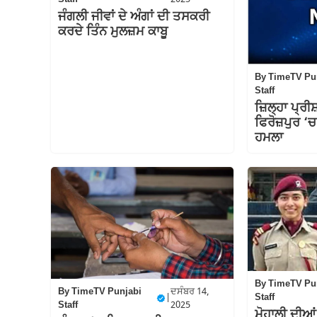
ਜੰਗਲੀ ਜੀਵਾਂ ਦੇ ਅੰਗਾਂ ਦੀ ਤਸਕਰੀ
ਕਰਦੇ ਤਿੰਨ ਮੁਲਜ਼ਮ ਕਾਬੂ
By
TimeTV Pu
Staff
ਜ਼ਿਲ੍ਹਾ ਪ੍ਰ
ਫਿਰੋਜ਼ਪੁਰ ‘
ਹਮਲਾ
By
TimeTV Pu
By
TimeTV Punjabi
ਦਸੰਬਰ 14,
Staff
|
Staff
2025
ਮੋਹਾਲੀ ਦੀਆ