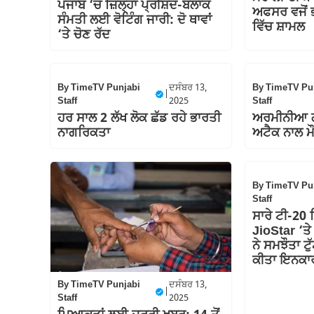
ਪੰਜਾਬ ‘ਚ ਜ਼ਿਲ੍ਹਾ ਪ੍ਰੀਸ਼ਦ-ਬਲਾਕ
ਅਫਸਰ ਵਜੋਂ 
ਸੰਮਤੀ ਲਈ ਵੋਟਿੰਗ ਜਾਰੀ: ਦੋ ਥਾਵਾਂ
ਵਿੱਚ ਸ਼ਾਮਲ
‘ਤੇ ਚੋਣ ਰੱਦ
By
TimeTV Punjabi
ਦਸੰਬਰ 13,
By
TimeTV Pu
|
Staff
2025
Staff
ਹਰ ਸਾਲ 2 ਲੱਖ ਲੋਕ ਛੱਡ ਰਹੇ ਭਾਰਤੀ
ਅਰਮੀਨੀਆ ਗ
ਨਾਗਰਿਕਤਾ
ਅਟੈਕ ਨਾਲ ਮ
By
TimeTV Pu
Staff
ਸਾਰੇ ਟੀ-20 
JioStar ‘ਤ
ਨੇ ਸਮਝੌਤਾ ਟੁ
ਕੀਤਾ ਇਨਕਾ
By
TimeTV Punjabi
ਦਸੰਬਰ 13,
|
Staff
2025