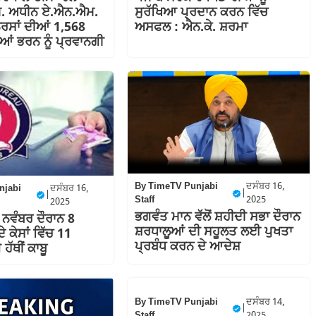
. ਅਧੀਨ ਏ.ਐਨ.ਐਮ.
ਸੁਰੱਖਿਆ ਪ੍ਰਦਾਨ ਕਰਨ ਵਿੱਚ
ਰਸਾਂ ਦੀਆਂ 1,568
ਅਸਫਲ : ਐਨ.ਕੇ. ਸ਼ਰਮਾ
ਆਂ ਭਰਨ ਨੂੰ ਪ੍ਰਵਾਨਗੀ
By
TimeTV Punjabi
ਦਸੰਬਰ 16,
njabi
ਦਸੰਬਰ 16,
|
|
Staff
2025
2025
ਭਗਵੰਤ ਮਾਨ ਵੱਲੋਂ ਸ਼ਹੀਦੀ ਸਭਾ ਦੌਰਾਨ
ੋਂ ਨਵੰਬਰ ਦੌਰਾਨ 8
ਸ਼ਰਧਾਲੂਆਂ ਦੀ ਸਹੂਲਤ ਲਈ ਪੁਖਤਾ
 ਕੇਸਾਂ ਵਿੱਚ 11
ਪ੍ਰਬੰਧ ਕਰਨ ਦੇ ਆਦੇਸ਼
ਹੱਥੀਂ ਕਾਬੂ
By
TimeTV Punjabi
ਦਸੰਬਰ 14,
|
Staff
2025