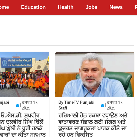
ome
Education
Health
Jobs
News
njabi
ਦਸੰਬਰ 17,
By
TimeTV Punjabi
ਦਸੰਬਰ 17,
|
|
2025
Staff
2025
ਦੇ ਓ.ਐਸ.ਡੀ. ਸੁਖਵੀਰ
ਹਰਿਆਲੀ ਹੇਠ ਰਕਬਾ ਵਧਾਉਣ ਅਤੇ
ੈਨ ਦਲਵੀਰ ਸਿੰਘ ਢਿੱਲੋਂ
ਵਾਤਾਵਰਣ ਸੰਭਾਲ ਲਈ ਜੰਗਲ ਅਤੇ
ੰਘ ਘੁੱਲੀ ਨੇ ਧੂਰੀ ਹਲਕੇ
ਕੁਦਰਤ ਜਾਗਰੂਕਤਾ ਪਾਰਕ ਕੀਤੇ ਜਾ
ਦਵਾਰਾਂ ਦਾ ਕੀਤਾ ਸਨਮਾਨ
ਰਹੇ ਹਨ ਵਿਕਸਿਤ