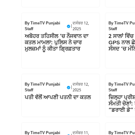
By
TimeTV Punjabi
ਦਸੰਬਰ 12,
By
TimeTV Pu
|
Staff
2025
Staff
ਅਬੋਹਰ ਤਹਿਸੀਲ ‘ਚ ਨੌਜਵਾਨ ਦਾ
2 ਸਾਲਾਂ ਵਿੱਚ
ਕਤਲ ਮਾਮਲਾ: ਪੁਲਿਸ ਨੇ ਚਾਰ
GPS ਨਾਲ ਛੇ
ਮੁਲਜ਼ਮਾਂ ਨੂੰ ਕੀਤਾ ਗ੍ਰਿਫ਼ਤਾਰ
ਸੰਸਦ ‘ਚ ਮੰ
By
TimeTV Punjabi
ਦਸੰਬਰ 12,
By
TimeTV Pu
|
Staff
2025
Staff
ਪਤੀ ਵੱਲੋਂ ਆਪਣੀ ਪਤਨੀ ਦਾ ਕਤਲ
ਜ਼ਿਲ੍ਹਾ ਪ੍ਰ
ਸੰਮਤੀ ਚੋਣਾਂ
“ਡਰਾਈ ਡੇ” ਵ
By
TimeTV Punjabi
ਦਸੰਬਰ 11,
By
TimeTV Pu