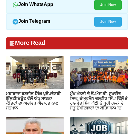
Join WhatsApp
Join Now
Join Telegram
Join Now
More Read
ਮਹਾਰਾਜਾ ਰਣਜੀਤ ਸਿੰਘ ਪ੍ਰੈਪਰੇਟਰੀ
ਮੁੱਖ ਮੰਤਰੀ ਦੇ ਓ.ਐਸ.ਡੀ. ਸੁਖਵੀਰ
ਇੰਸਟੀਚਿਊਟ ਵੱਲੋਂ ਅੱਠ ਸਾਬਕਾ
ਸਿੰਘ, ਚੇਅਰਮੈਨ ਦਲਵੀਰ ਸਿੰਘ ਢਿੱਲੋਂ ਤੇ
ਕੈਡਿਟਾਂ ਦਾ ਅਚੀਵਰ ਐਵਾਰਡ ਨਾਲ
ਰਾਜਵੰਤ ਸਿੰਘ ਘੁੱਲੀ ਨੇ ਧੂਰੀ ਹਲਕੇ ਦੇ
ਸਨਮਾਨ
ਜੇਤੂ ਉਮੀਦਵਾਰਾਂ ਦਾ ਕੀਤਾ ਸਨਮਾਨ