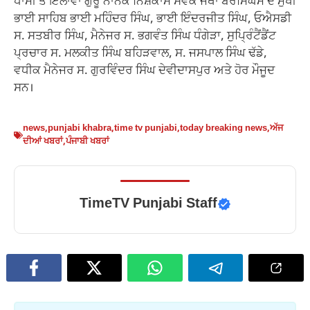
ਧਾਮੀ ਤੋਂ ਇਲਾਵਾ ਗੁਰੂ ਨਾਨਕ ਨਿਸ਼ਕਾਮ ਸੇਵਕ ਜਥਾ ਬਰਮਿੰਘਮ ਦੇ ਮੁਖੀ
ਭਾਈ ਸਾਹਿਬ ਭਾਈ ਮਹਿੰਦਰ ਸਿੰਘ, ਭਾਈ ਇੰਦਰਜੀਤ ਸਿੰਘ, ਓਐਸਡੀ
ਸ. ਸਤਬੀਰ ਸਿੰਘ, ਮੈਨੇਜਰ ਸ. ਭਗਵੰਤ ਸਿੰਘ ਧੰਗੇੜਾ, ਸੁਪ੍ਰਿੰਟੈਂਡੈਂਟ
ਪ੍ਰਚਾਰ ਸ. ਮਲਕੀਤ ਸਿੰਘ ਬਹਿੜਵਾਲ, ਸ. ਜਸਪਾਲ ਸਿੰਘ ਢੱਡੇ,
ਵਧੀਕ ਮੈਨੇਜਰ ਸ. ਗੁਰਵਿੰਦਰ ਸਿੰਘ ਦੇਵੀਦਾਸਪੁਰ ਅਤੇ ਹੋਰ ਮੌਜੂਦ
ਸਨ।
news
,
punjabi khabra
,
time tv punjabi
,
today breaking news
,
ਅੱਜ
ਦੀਆਂ ਖਬਰਾਂ
,
ਪੰਜਾਬੀ ਖਬਰਾਂ
TimeTV Punjabi Staff