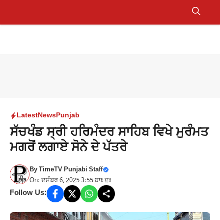
Skip
to
Menu
content
Latest
News
Punjab
ਸੱਚਖੰਡ ਸ੍ਰੀ ਹਰਿਮੰਦਰ ਸਾਹਿਬ ਵਿਖੇ ਮੁਰੰਮਤ
ਮਗਰੋਂ ਲਗਾਏ ਸੋਨੇ ਦੇ ਪੱਤਰੇ
By
TimeTV Punjabi Staff
On: ਦਸੰਬਰ 6, 2025 3:55 ਬਾਃ ਦੁਃ
Follow Us: