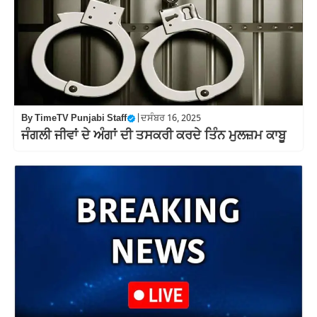
By
TimeTV Punjabi Staff
|
ਦਸੰਬਰ 16, 2025
ਜੰਗਲੀ ਜੀਵਾਂ ਦੇ ਅੰਗਾਂ ਦੀ ਤਸਕਰੀ ਕਰਦੇ ਤਿੰਨ ਮੁਲਜ਼ਮ ਕਾਬੂ