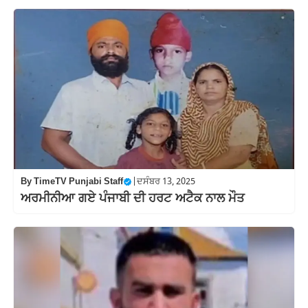
By
TimeTV Punjabi Staff
|
ਦਸੰਬਰ 13, 2025
ਅਰਮੀਨੀਆ ਗਏ ਪੰਜਾਬੀ ਦੀ ਹਰਟ ਅਟੈਕ ਨਾਲ ਮੌਤ