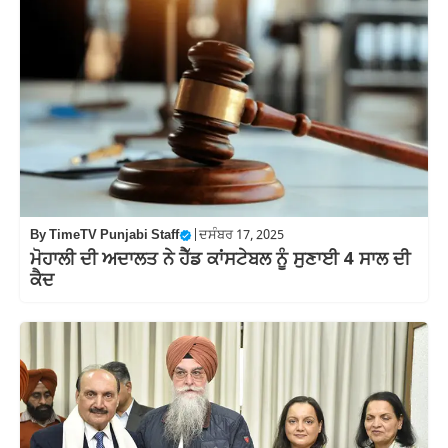
By
TimeTV Punjabi Staff
|
ਦਸੰਬਰ 17, 2025
ਮੋਹਾਲੀ ਦੀ ਅਦਾਲਤ ਨੇ ਹੈੱਡ ਕਾਂਸਟੇਬਲ ਨੂੰ ਸੁਣਾਈ 4 ਸਾਲ ਦੀ
ਕੈਦ