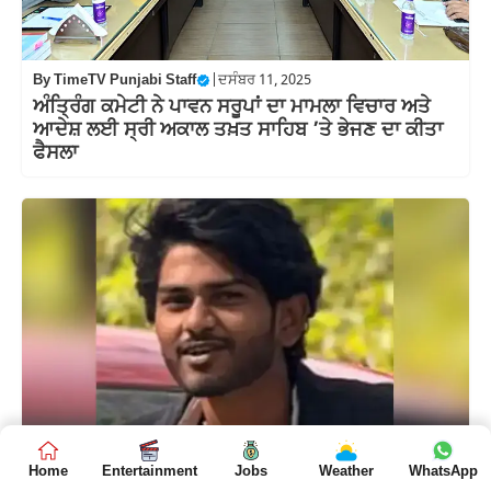
By
TimeTV Punjabi Staff
|
ਦਸੰਬਰ 11, 2025
ਅੰਤ੍ਰਿੰਗ ਕਮੇਟੀ ਨੇ ਪਾਵਨ ਸਰੂਪਾਂ ਦਾ ਮਾਮਲਾ ਵਿਚਾਰ ਅਤੇ
ਆਦੇਸ਼ ਲਈ ਸ੍ਰੀ ਅਕਾਲ ਤਖ਼ਤ ਸਾਹਿਬ ’ਤੇ ਭੇਜਣ ਦਾ ਕੀਤਾ
ਫੈਸਲਾ
Home
Entertainment
Jobs
Weather
WhatsApp
By
TimeTV Punjabi Staff
|
ਦਸੰਬਰ 11, 2025