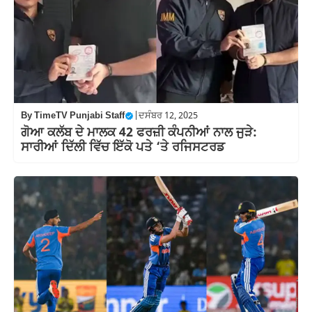
By
TimeTV Punjabi Staff
|
ਦਸੰਬਰ 12, 2025
ਗੋਆ ਕਲੱਬ ਦੇ ਮਾਲਕ 42 ਫਰਜ਼ੀ ਕੰਪਨੀਆਂ ਨਾਲ ਜੁੜੇ:
ਸਾਰੀਆਂ ਦਿੱਲੀ ਵਿੱਚ ਇੱਕੋ ਪਤੇ ‘ਤੇ ਰਜਿਸਟਰਡ