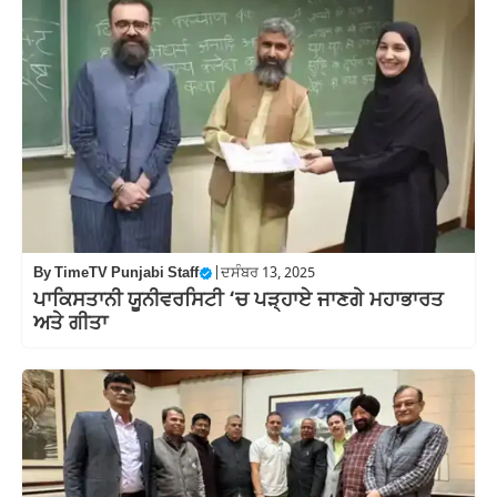
By
TimeTV Punjabi Staff
|
ਦਸੰਬਰ 13, 2025
ਪਾਕਿਸਤਾਨੀ ਯੂਨੀਵਰਸਿਟੀ ‘ਚ ਪੜ੍ਹਾਏ ਜਾਣਗੇ ਮਹਾਭਾਰਤ
ਅਤੇ ਗੀਤਾ