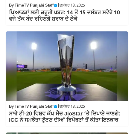
By
TimeTV Punjabi Staff
|
ਦਸੰਬਰ 13, 2025
ਪਿਆਕੜਾਂ ਲਈ ਜ਼ਰੂਰੀ ਖਬਰ: 14 ਤੋਂ 15 ਦਸੰਬਰ ਸਵੇਰੇ 10
ਵਜੇ ਤੱਕ ਬੰਦ ਰਹਿਣਗੇ ਸ਼ਰਾਬ ਦੇ ਠੇਕੇ
By
TimeTV Punjabi Staff
|
ਦਸੰਬਰ 13, 2025
ਸਾਰੇ ਟੀ-20 ਵਿਸ਼ਵ ਕੱਪ ਮੈਚ JioStar ‘ਤੇ ਦਿਖਾਏ ਜਾਣਗੇ:
ICC ਨੇ ਸਮਝੌਤਾ ਟੁੱਟਣ ਦੀਆਂ ਰਿਪੋਰਟਾਂ ਤੋਂ ਕੀਤਾ ਇਨਕਾਰ