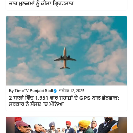
ਚਾਰ ਮੁਲਜ਼ਮਾਂ ਨੂੰ ਕੀਤਾ ਗ੍ਰਿਫ਼ਤਾਰ
By
TimeTV Punjabi Staff
|
ਦਸੰਬਰ 12, 2025
2 ਸਾਲਾਂ ਵਿੱਚ 1,951 ਵਾਰ ਜਹਾਜ਼ਾਂ ਦੇ GPS ਨਾਲ ਛੇੜਛਾੜ:
ਸਰਕਾਰ ਨੇ ਸੰਸਦ ‘ਚ ਮੰਨਿਆ