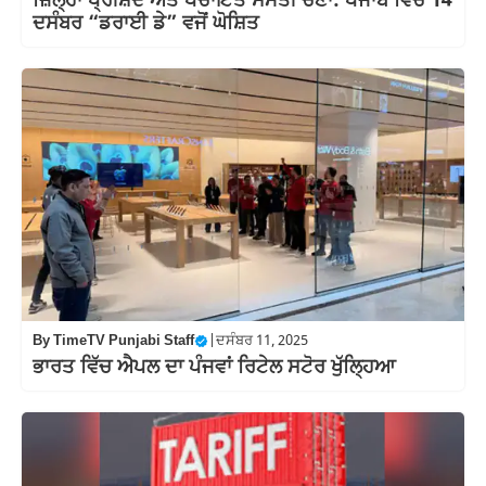
ਜ਼ਿਲ੍ਹਾ ਪ੍ਰੀਸ਼ਦ ਅਤੇ ਪੰਚਾਇਤ ਸੰਮਤੀ ਚੋਣਾਂ: ਪੰਜਾਬ ਵਿੱਚ 14
ਦਸੰਬਰ “ਡਰਾਈ ਡੇ” ਵਜੋਂ ਘੋਸ਼ਿਤ
By
TimeTV Punjabi Staff
|
ਦਸੰਬਰ 11, 2025
ਭਾਰਤ ਵਿੱਚ ਐਪਲ ਦਾ ਪੰਜਵਾਂ ਰਿਟੇਲ ਸਟੋਰ ਖੁੱਲ੍ਹਿਆ