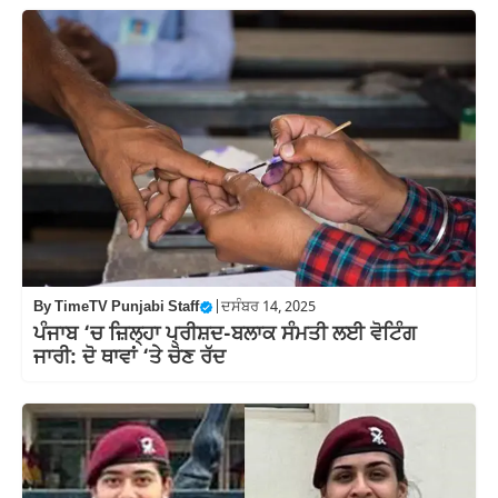
By
TimeTV Punjabi Staff
|
ਦਸੰਬਰ 14, 2025
ਪੰਜਾਬ ‘ਚ ਜ਼ਿਲ੍ਹਾ ਪ੍ਰੀਸ਼ਦ-ਬਲਾਕ ਸੰਮਤੀ ਲਈ ਵੋਟਿੰਗ
ਜਾਰੀ: ਦੋ ਥਾਵਾਂ ‘ਤੇ ਚੋਣ ਰੱਦ