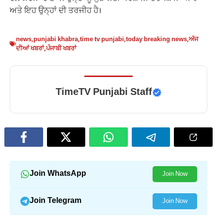
ਅਤੇ ਇਹ ਉਨ੍ਹਾਂ ਦੀ ਤਰਜੀਹ ਹੈ।
news
,
punjabi khabra
,
time tv punjabi
,
today breaking news
,
ਅੱਜ
ਦੀਆਂ ਖਬਰਾਂ
,
ਪੰਜਾਬੀ ਖਬਰਾਂ
TimeTV Punjabi Staff
Join WhatsApp
Join Now
Join Telegram
Join Now