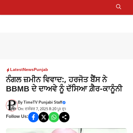
Skip
to
Menu
content
Latest
News
Punjab
ਨੰਗਲ ਜ਼ਮੀਨ ਵਿਵਾਦ:, ਹਰਜੋਤ ਬੈਂਸ ਨੇ
BBMB ਦੇ ਦਾਅਵੇ ਨੂੰ ਦੱਸਿਆ ਗ਼ੈਰ-ਕਾਨੂੰਨੀ
By
TimeTV Punjabi Staff
On: ਦਸੰਬਰ 7, 2025 8:20 ਪੂਃ ਦੁਃ
Follow Us: