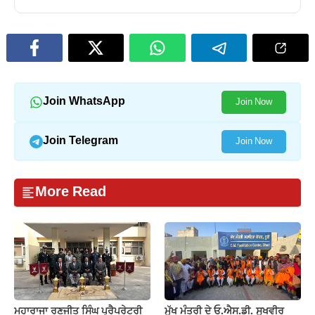
Join WhatsApp
Join Now
Join Telegram
Join Now
More Read
ਮਹਾਰਾਜਾ ਰਣਜੀਤ ਸਿੰਘ ਪ੍ਰੈਪਰੇਟਰੀ
ਮੁੱਖ ਮੰਤਰੀ ਦੇ ਓ.ਐਸ.ਡੀ. ਸੁਖਵੀਰ