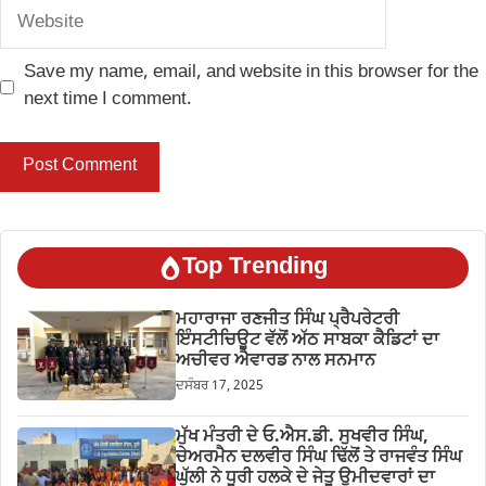
Website
Save my name, email, and website in this browser for the
next time I comment.
Top Trending
ਮਹਾਰਾਜਾ ਰਣਜੀਤ ਸਿੰਘ ਪ੍ਰੈਪਰੇਟਰੀ
ਇੰਸਟੀਚਿਊਟ ਵੱਲੋਂ ਅੱਠ ਸਾਬਕਾ ਕੈਡਿਟਾਂ ਦਾ
ਅਚੀਵਰ ਐਵਾਰਡ ਨਾਲ ਸਨਮਾਨ
ਦਸੰਬਰ 17, 2025
ਮੁੱਖ ਮੰਤਰੀ ਦੇ ਓ.ਐਸ.ਡੀ. ਸੁਖਵੀਰ ਸਿੰਘ,
ਚੇਅਰਮੈਨ ਦਲਵੀਰ ਸਿੰਘ ਢਿੱਲੋਂ ਤੇ ਰਾਜਵੰਤ ਸਿੰਘ
ਘੁੱਲੀ ਨੇ ਧੂਰੀ ਹਲਕੇ ਦੇ ਜੇਤੂ ਉਮੀਦਵਾਰਾਂ ਦਾ