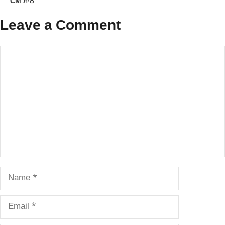
CM ਮਾਨ
Leave a Comment
Comment
Name
Email