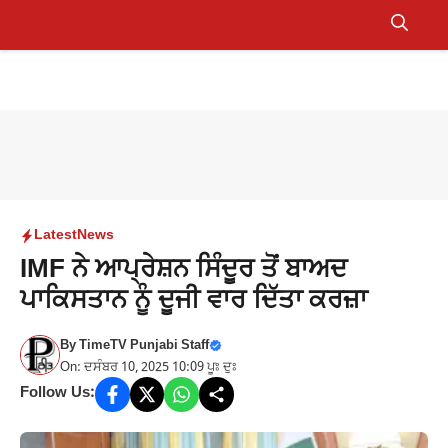
Skip
to
Menu
content
Latest
News
IMF ਨੇ ਆਪ੍ਰੇਸ਼ਨ ਸਿੰਦੂਰ ਤੋਂ ਬਾਅਦ
ਪਾਕਿਸਤਾਨ ਨੂੰ ਦੂਜੀ ਵਾਰ ਦਿੱਤਾ ਕਰਜ਼ਾ
By
TimeTV Punjabi Staff
On: ਦਸੰਬਰ 10, 2025 10:09 ਪੂਃ ਦੁਃ
Follow Us: