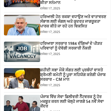
ਕੀਤਾ ਸਨਮਾਨ
ਦਸੰਬਰ 17, 2025
ਹਰਿਆਲੀ ਹੇਠ ਰਕਬਾ ਵਧਾਉਣ ਅਤੇ ਵਾਤਾਵਰਣ
ਸੰਭਾਲ ਲਈ ਜੰਗਲ ਅਤੇ ਕੁਦਰਤ ਜਾਗਰੂਕਤਾ
ਪਾਰਕ ਕੀਤੇ ਜਾ ਰਹੇ ਹਨ ਵਿਕਸਿਤ
ਦਸੰਬਰ 17, 2025
ਹਰਿਆਣਾ ਸਰਕਾਰ 1984 ਦੰਗਿਆਂ ਦੇ ਪੀੜਤ
ਪਰਿਵਾਰਾਂ ਨੂੰ ਦੇਵੇਗੀ ਸਰਕਾਰੀ ਨੌਕਰੀ
ਦਸੰਬਰ 17, 2025
ਸ਼ਹੀਦੀ ਸਭਾ ਮੌਕੇ ਸੰਗਤ ਲਈ ਪ੍ਰਬੰਧਾਂ ਵਾਸਤੇ
ਸ਼੍ਰੋਮਣੀ ਕਮੇਟੀ ਨੂੰ ਪੂਰਾ ਸਹਿਯੋਗ ਕਰੇਗੀ ਪੰਜਾਬ
ਸਰਕਾਰ – CM ਮਾਨ
ਦਸੰਬਰ 17, 2025
ਪੰਜਾਬ ਵਿੱਚ ਸੇਵਾ ਡਿਲੀਵਰੀ ਨੈੱਟਵਰਕ ਨੂੰ ਹੋਰ
ਮਜ਼ਬੂਤ ਕਰਨ ਲਈ ਖੋਲ੍ਹੇ ਜਾਣਗੇ 54 ਨਵੇਂ ਸੇਵਾ
ਕੇਂਦਰ