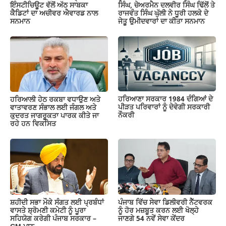
ਇੰਸਟੀਚਿਊਟ ਵੱਲੋਂ ਅੱਠ ਸਾਬਕਾ
ਸਿੰਘ, ਚੇਅਰਮੈਨ ਦਲਵੀਰ ਸਿੰਘ ਢਿੱਲੋਂ ਤੇ
ਕੈਡਿਟਾਂ ਦਾ ਅਚੀਵਰ ਐਵਾਰਡ ਨਾਲ
ਰਾਜਵੰਤ ਸਿੰਘ ਘੁੱਲੀ ਨੇ ਧੂਰੀ ਹਲਕੇ ਦੇ
ਸਨਮਾਨ
ਜੇਤੂ ਉਮੀਦਵਾਰਾਂ ਦਾ ਕੀਤਾ ਸਨਮਾਨ
ਹਰਿਆਣਾ ਸਰਕਾਰ 1984 ਦੰਗਿਆਂ ਦੇ
ਹਰਿਆਲੀ ਹੇਠ ਰਕਬਾ ਵਧਾਉਣ ਅਤੇ
ਪੀੜਤ ਪਰਿਵਾਰਾਂ ਨੂੰ ਦੇਵੇਗੀ ਸਰਕਾਰੀ
ਵਾਤਾਵਰਣ ਸੰਭਾਲ ਲਈ ਜੰਗਲ ਅਤੇ
ਨੌਕਰੀ
ਕੁਦਰਤ ਜਾਗਰੂਕਤਾ ਪਾਰਕ ਕੀਤੇ ਜਾ
ਰਹੇ ਹਨ ਵਿਕਸਿਤ
ਸ਼ਹੀਦੀ ਸਭਾ ਮੌਕੇ ਸੰਗਤ ਲਈ ਪ੍ਰਬੰਧਾਂ
ਪੰਜਾਬ ਵਿੱਚ ਸੇਵਾ ਡਿਲੀਵਰੀ ਨੈੱਟਵਰਕ
ਵਾਸਤੇ ਸ਼੍ਰੋਮਣੀ ਕਮੇਟੀ ਨੂੰ ਪੂਰਾ
ਨੂੰ ਹੋਰ ਮਜ਼ਬੂਤ ਕਰਨ ਲਈ ਖੋਲ੍ਹੇ
ਸਹਿਯੋਗ ਕਰੇਗੀ ਪੰਜਾਬ ਸਰਕਾਰ –
ਜਾਣਗੇ 54 ਨਵੇਂ ਸੇਵਾ ਕੇਂਦਰ