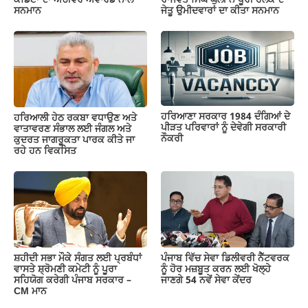
ਕੈਡਿਟਾਂ ਦਾ ਅਚੀਵਰ ਐਵਾਰਡ ਨਾਲ
ਰਾਜਵੰਤ ਸਿੰਘ ਘੁੱਲੀ ਨੇ ਧੂਰੀ ਹਲਕੇ ਦੇ
ਸਨਮਾਨ
ਜੇਤੂ ਉਮੀਦਵਾਰਾਂ ਦਾ ਕੀਤਾ ਸਨਮਾਨ
ਹਰਿਆਣਾ ਸਰਕਾਰ 1984 ਦੰਗਿਆਂ ਦੇ
ਹਰਿਆਲੀ ਹੇਠ ਰਕਬਾ ਵਧਾਉਣ ਅਤੇ
ਪੀੜਤ ਪਰਿਵਾਰਾਂ ਨੂੰ ਦੇਵੇਗੀ ਸਰਕਾਰੀ
ਵਾਤਾਵਰਣ ਸੰਭਾਲ ਲਈ ਜੰਗਲ ਅਤੇ
ਨੌਕਰੀ
ਕੁਦਰਤ ਜਾਗਰੂਕਤਾ ਪਾਰਕ ਕੀਤੇ ਜਾ
ਰਹੇ ਹਨ ਵਿਕਸਿਤ
ਸ਼ਹੀਦੀ ਸਭਾ ਮੌਕੇ ਸੰਗਤ ਲਈ ਪ੍ਰਬੰਧਾਂ
ਪੰਜਾਬ ਵਿੱਚ ਸੇਵਾ ਡਿਲੀਵਰੀ ਨੈੱਟਵਰਕ
ਵਾਸਤੇ ਸ਼੍ਰੋਮਣੀ ਕਮੇਟੀ ਨੂੰ ਪੂਰਾ
ਨੂੰ ਹੋਰ ਮਜ਼ਬੂਤ ਕਰਨ ਲਈ ਖੋਲ੍ਹੇ
ਸਹਿਯੋਗ ਕਰੇਗੀ ਪੰਜਾਬ ਸਰਕਾਰ –
ਜਾਣਗੇ 54 ਨਵੇਂ ਸੇਵਾ ਕੇਂਦਰ
CM ਮਾਨ