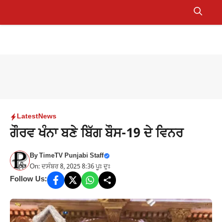
Skip
to
Menu
content
Latest
News
ਗੌਰਵ ਖੰਨਾ ਬਣੇ ਬਿੱਗ ਬੌਸ-19 ਦੇ ਵਿਨਰ
By
TimeTV Punjabi Staff
On: ਦਸੰਬਰ 8, 2025 8:36 ਪੂਃ ਦੁਃ
Follow Us: