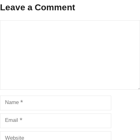
Leave a Comment
Comment
Name
Email
Website