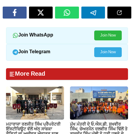
Join WhatsApp
Join Now
Join Telegram
Join Now
More Read
ਮਹਾਰਾਜਾ ਰਣਜੀਤ ਸਿੰਘ ਪ੍ਰੈਪਰੇਟਰੀ
ਮੁੱਖ ਮੰਤਰੀ ਦੇ ਓ.ਐਸ.ਡੀ. ਸੁਖਵੀਰ
ਇੰਸਟੀਚਿਊਟ ਵੱਲੋਂ ਅੱਠ ਸਾਬਕਾ
ਸਿੰਘ, ਚੇਅਰਮੈਨ ਦਲਵੀਰ ਸਿੰਘ ਢਿੱਲੋਂ ਤੇ