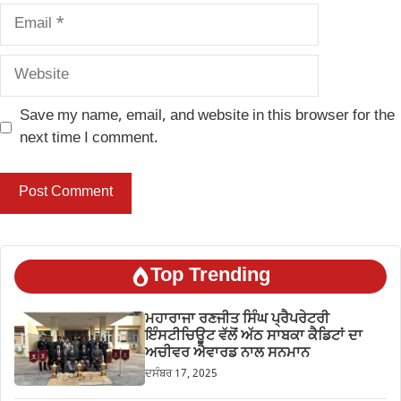
Email
Website
Save my name, email, and website in this browser for the
next time I comment.
Top Trending
ਮਹਾਰਾਜਾ ਰਣਜੀਤ ਸਿੰਘ ਪ੍ਰੈਪਰੇਟਰੀ
ਇੰਸਟੀਚਿਊਟ ਵੱਲੋਂ ਅੱਠ ਸਾਬਕਾ ਕੈਡਿਟਾਂ ਦਾ
ਅਚੀਵਰ ਐਵਾਰਡ ਨਾਲ ਸਨਮਾਨ
ਦਸੰਬਰ 17, 2025