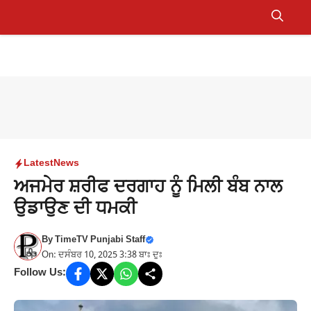
Skip
to
Menu
content
Latest
News
ਅਜਮੇਰ ਸ਼ਰੀਫ ਦਰਗਾਹ ਨੂੰ ਮਿਲੀ ਬੰਬ ਨਾਲ
ਉਡਾਉਣ ਦੀ ਧਮਕੀ
By
TimeTV Punjabi Staff
On: ਦਸੰਬਰ 10, 2025 3:38 ਬਾਃ ਦੁਃ
Follow Us: