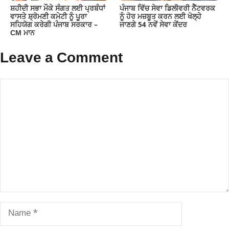
ਸ਼ਹੀਦੀ ਸਭਾ ਮੌਕੇ ਸੰਗਤ ਲਈ ਪ੍ਰਬੰਧਾਂ
ਪੰਜਾਬ ਵਿੱਚ ਸੇਵਾ ਡਿਲੀਵਰੀ ਨੈੱਟਵਰਕ
ਵਾਸਤੇ ਸ਼੍ਰੋਮਣੀ ਕਮੇਟੀ ਨੂੰ ਪੂਰਾ
ਨੂੰ ਹੋਰ ਮਜ਼ਬੂਤ ਕਰਨ ਲਈ ਖੋਲ੍ਹੇ
ਸਹਿਯੋਗ ਕਰੇਗੀ ਪੰਜਾਬ ਸਰਕਾਰ –
ਜਾਣਗੇ 54 ਨਵੇਂ ਸੇਵਾ ਕੇਂਦਰ
CM ਮਾਨ
Leave a Comment
Comment
Name