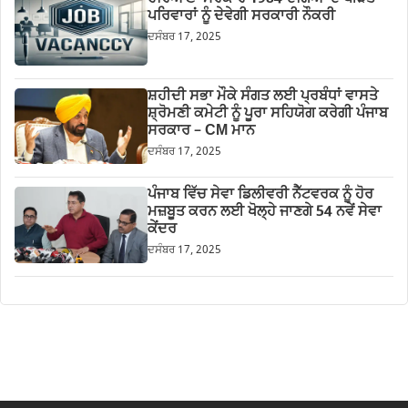
ਪਰਿਵਾਰਾਂ ਨੂੰ ਦੇਵੇਗੀ ਸਰਕਾਰੀ ਨੌਕਰੀ
ਦਸੰਬਰ 17, 2025
ਸ਼ਹੀਦੀ ਸਭਾ ਮੌਕੇ ਸੰਗਤ ਲਈ ਪ੍ਰਬੰਧਾਂ ਵਾਸਤੇ
ਸ਼੍ਰੋਮਣੀ ਕਮੇਟੀ ਨੂੰ ਪੂਰਾ ਸਹਿਯੋਗ ਕਰੇਗੀ ਪੰਜਾਬ
ਸਰਕਾਰ – CM ਮਾਨ
ਦਸੰਬਰ 17, 2025
ਪੰਜਾਬ ਵਿੱਚ ਸੇਵਾ ਡਿਲੀਵਰੀ ਨੈੱਟਵਰਕ ਨੂੰ ਹੋਰ
ਮਜ਼ਬੂਤ ਕਰਨ ਲਈ ਖੋਲ੍ਹੇ ਜਾਣਗੇ 54 ਨਵੇਂ ਸੇਵਾ
ਕੇਂਦਰ
ਦਸੰਬਰ 17, 2025