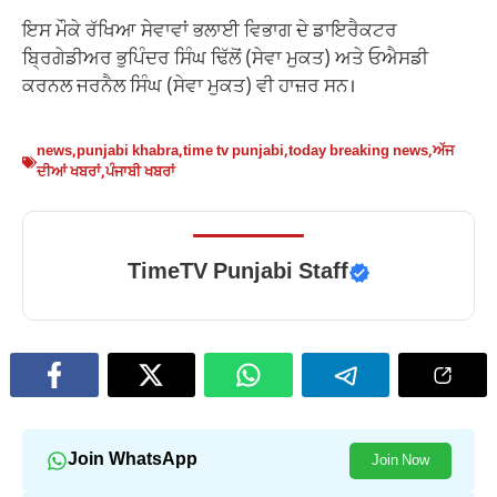
ਇਸ ਮੌਕੇ ਰੱਖਿਆ ਸੇਵਾਵਾਂ ਭਲਾਈ ਵਿਭਾਗ ਦੇ ਡਾਇਰੈਕਟਰ
ਬ੍ਰਿਗੇਡੀਅਰ ਭੁਪਿੰਦਰ ਸਿੰਘ ਢਿੱਲੋਂ (ਸੇਵਾ ਮੁਕਤ) ਅਤੇ ਓਐਸਡੀ
ਕਰਨਲ ਜਰਨੈਲ ਸਿੰਘ (ਸੇਵਾ ਮੁਕਤ) ਵੀ ਹਾਜ਼ਰ ਸਨ।
news
,
punjabi khabra
,
time tv punjabi
,
today breaking news
,
ਅੱਜ
ਦੀਆਂ ਖਬਰਾਂ
,
ਪੰਜਾਬੀ ਖਬਰਾਂ
TimeTV Punjabi Staff
Join WhatsApp
Join Now