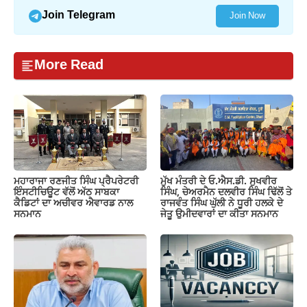
Join Telegram
Join Now
More Read
ਮਹਾਰਾਜਾ ਰਣਜੀਤ ਸਿੰਘ ਪ੍ਰੈਪਰੇਟਰੀ
ਮੁੱਖ ਮੰਤਰੀ ਦੇ ਓ.ਐਸ.ਡੀ. ਸੁਖਵੀਰ
ਇੰਸਟੀਚਿਊਟ ਵੱਲੋਂ ਅੱਠ ਸਾਬਕਾ
ਸਿੰਘ, ਚੇਅਰਮੈਨ ਦਲਵੀਰ ਸਿੰਘ ਢਿੱਲੋਂ ਤੇ
ਕੈਡਿਟਾਂ ਦਾ ਅਚੀਵਰ ਐਵਾਰਡ ਨਾਲ
ਰਾਜਵੰਤ ਸਿੰਘ ਘੁੱਲੀ ਨੇ ਧੂਰੀ ਹਲਕੇ ਦੇ
ਸਨਮਾਨ
ਜੇਤੂ ਉਮੀਦਵਾਰਾਂ ਦਾ ਕੀਤਾ ਸਨਮਾਨ