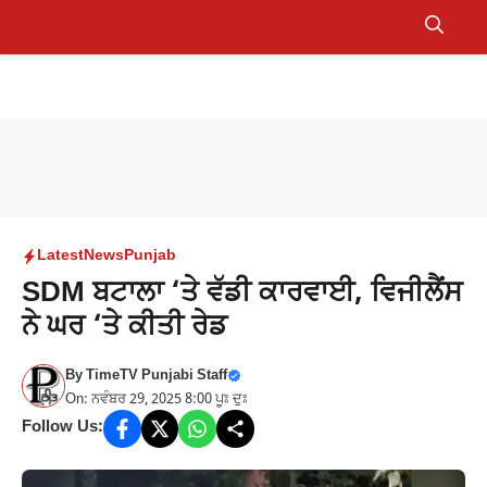
Skip
to
Menu
content
Latest
News
Punjab
SDM ਬਟਾਲਾ ‘ਤੇ ਵੱਡੀ ਕਾਰਵਾਈ, ਵਿਜੀਲੈਂਸ
ਨੇ ਘਰ ‘ਤੇ ਕੀਤੀ ਰੇਡ
By
TimeTV Punjabi Staff
On: ਨਵੰਬਰ 29, 2025 8:00 ਪੂਃ ਦੁਃ
Follow Us: