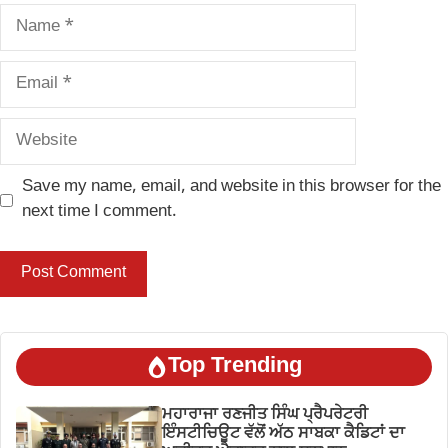
Name
Email
Website
Save my name, email, and website in this browser for the
next time I comment.
Top Trending
ਮਹਾਰਾਜਾ ਰਣਜੀਤ ਸਿੰਘ ਪ੍ਰੈਪਰੇਟਰੀ
ਇੰਸਟੀਚਿਊਟ ਵੱਲੋਂ ਅੱਠ ਸਾਬਕਾ ਕੈਡਿਟਾਂ ਦਾ