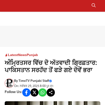
Skip
to
Menu
content
Latest
News
Punjab
ਅੰਮ੍ਰਿਤਸਰ ਵਿੱਚ ਦੋ ਅੱਤਵਾਦੀ ਗ੍ਰਿਫ਼ਤਾਰ:
ਪਾਕਿਸਤਾਨ ਸਰਹੱਦ ਤੋਂ ਫੜੇ ਗਏ ਦੋਵੇਂ ਭਰਾ
By
TimeTV Punjabi Staff
On: ਨਵੰਬਰ 29, 2025 8:00 ਪੂਃ ਦੁਃ
Follow Us: