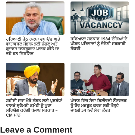
ਹਰਿਆਣਾ ਸਰਕਾਰ 1984 ਦੰਗਿਆਂ ਦੇ
ਹਰਿਆਲੀ ਹੇਠ ਰਕਬਾ ਵਧਾਉਣ ਅਤੇ
ਪੀੜਤ ਪਰਿਵਾਰਾਂ ਨੂੰ ਦੇਵੇਗੀ ਸਰਕਾਰੀ
ਵਾਤਾਵਰਣ ਸੰਭਾਲ ਲਈ ਜੰਗਲ ਅਤੇ
ਨੌਕਰੀ
ਕੁਦਰਤ ਜਾਗਰੂਕਤਾ ਪਾਰਕ ਕੀਤੇ ਜਾ
ਰਹੇ ਹਨ ਵਿਕਸਿਤ
ਸ਼ਹੀਦੀ ਸਭਾ ਮੌਕੇ ਸੰਗਤ ਲਈ ਪ੍ਰਬੰਧਾਂ
ਪੰਜਾਬ ਵਿੱਚ ਸੇਵਾ ਡਿਲੀਵਰੀ ਨੈੱਟਵਰਕ
ਵਾਸਤੇ ਸ਼੍ਰੋਮਣੀ ਕਮੇਟੀ ਨੂੰ ਪੂਰਾ
ਨੂੰ ਹੋਰ ਮਜ਼ਬੂਤ ਕਰਨ ਲਈ ਖੋਲ੍ਹੇ
ਸਹਿਯੋਗ ਕਰੇਗੀ ਪੰਜਾਬ ਸਰਕਾਰ –
ਜਾਣਗੇ 54 ਨਵੇਂ ਸੇਵਾ ਕੇਂਦਰ
CM ਮਾਨ
Leave a Comment