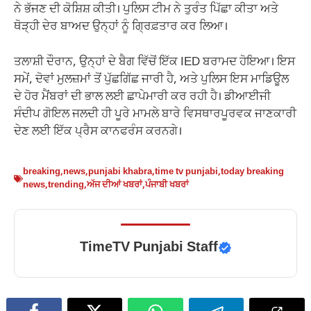
ਨੇ ਭੱਜਣ ਦੀ ਕੋਸ਼ਿਸ਼ ਕੀਤੀ। ਪੁਲਿਸ ਟੀਮ ਨੇ ਤੁਰੰਤ ਪਿੱਛਾ ਕੀਤਾ ਅਤੇ
ਥੋੜ੍ਹੀ ਦੇਰ ਬਾਅਦ ਉਨ੍ਹਾਂ ਨੂੰ ਗ੍ਰਿਫ਼ਤਾਰ ਕਰ ਲਿਆ।
ਤਲਾਸ਼ੀ ਦੌਰਾਨ, ਉਨ੍ਹਾਂ ਦੇ ਬੈਗ ਵਿੱਚੋਂ ਇੱਕ IED ਬਰਾਮਦ ਹੋਇਆ। ਇਸ
ਸਮੇਂ, ਦੋਵਾਂ ਮੁਲਜ਼ਮਾਂ ਤੋਂ ਪੁੱਛਗਿੱਛ ਜਾਰੀ ਹੈ, ਅਤੇ ਪੁਲਿਸ ਇਸ ਮਾਡਿਊਲ
ਦੇ ਹੋਰ ਮੈਂਬਰਾਂ ਦੀ ਭਾਲ ਲਈ ਛਾਪੇਮਾਰੀ ਕਰ ਰਹੀ ਹੈ। ਡੀਆਈਜੀ
ਸੰਦੀਪ ਗੋਇਲ ਜਲਦੀ ਹੀ ਪੂਰੇ ਮਾਮਲੇ ਬਾਰੇ ਵਿਸਥਾਰਪੂਰਵਕ ਜਾਣਕਾਰੀ
ਦੇਣ ਲਈ ਇੱਕ ਪ੍ਰੈਸ ਕਾਨਫਰੰਸ ਕਰਨਗੇ।
breaking
,
news
,
punjabi khabra
,
time tv punjabi
,
today breaking
news
,
trending
,
ਅੱਜ ਦੀਆਂ ਖਬਰਾਂ
,
ਪੰਜਾਬੀ ਖਬਰਾਂ
TimeTV Punjabi Staff