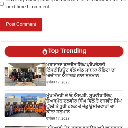
Save my name, email, and website in this browser for the
next time I comment.
Top Trending
ਮਹਾਰਾਜਾ ਰਣਜੀਤ ਸਿੰਘ ਪ੍ਰੈਪਰੇਟਰੀ
ਇੰਸਟੀਚਿਊਟ ਵੱਲੋਂ ਅੱਠ ਸਾਬਕਾ ਕੈਡਿਟਾਂ ਦਾ
ਅਚੀਵਰ ਐਵਾਰਡ ਨਾਲ ਸਨਮਾਨ
ਦਸੰਬਰ 17, 2025
ਮੁੱਖ ਮੰਤਰੀ ਦੇ ਓ.ਐਸ.ਡੀ. ਸੁਖਵੀਰ ਸਿੰਘ,
ਚੇਅਰਮੈਨ ਦਲਵੀਰ ਸਿੰਘ ਢਿੱਲੋਂ ਤੇ ਰਾਜਵੰਤ ਸਿੰਘ
ਘੁੱਲੀ ਨੇ ਧੂਰੀ ਹਲਕੇ ਦੇ ਜੇਤੂ ਉਮੀਦਵਾਰਾਂ ਦਾ
ਕੀਤਾ ਸਨਮਾਨ
ਦਸੰਬਰ 17, 2025