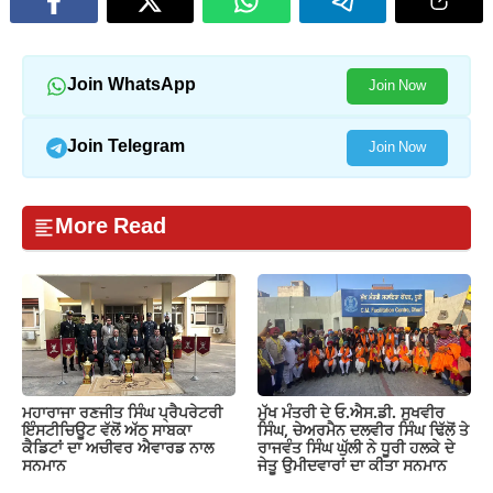
Join WhatsApp
Join Now
Join Telegram
Join Now
More Read
ਮਹਾਰਾਜਾ ਰਣਜੀਤ ਸਿੰਘ ਪ੍ਰੈਪਰੇਟਰੀ
ਮੁੱਖ ਮੰਤਰੀ ਦੇ ਓ.ਐਸ.ਡੀ. ਸੁਖਵੀਰ
ਇੰਸਟੀਚਿਊਟ ਵੱਲੋਂ ਅੱਠ ਸਾਬਕਾ
ਸਿੰਘ, ਚੇਅਰਮੈਨ ਦਲਵੀਰ ਸਿੰਘ ਢਿੱਲੋਂ ਤੇ
ਕੈਡਿਟਾਂ ਦਾ ਅਚੀਵਰ ਐਵਾਰਡ ਨਾਲ
ਰਾਜਵੰਤ ਸਿੰਘ ਘੁੱਲੀ ਨੇ ਧੂਰੀ ਹਲਕੇ ਦੇ
ਸਨਮਾਨ
ਜੇਤੂ ਉਮੀਦਵਾਰਾਂ ਦਾ ਕੀਤਾ ਸਨਮਾਨ