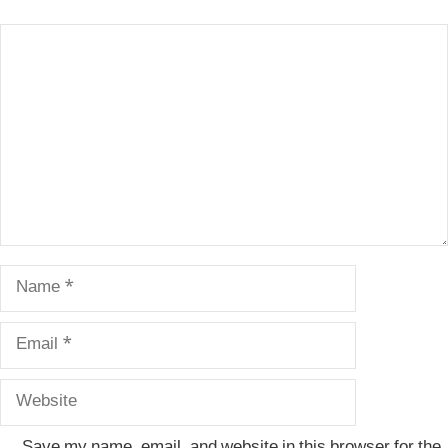
Comment
Name
Email
Website