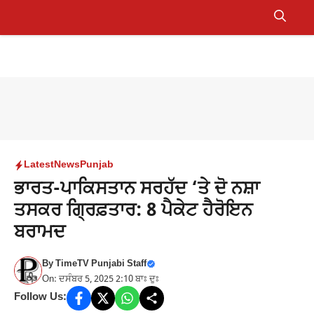
Skip
to
Menu
content
Latest
News
Punjab
ਭਾਰਤ-ਪਾਕਿਸਤਾਨ ਸਰਹੱਦ ‘ਤੇ ਦੋ ਨਸ਼ਾ
ਤਸਕਰ ਗ੍ਰਿਫ਼ਤਾਰ: 8 ਪੈਕੇਟ ਹੈਰੋਇਨ
ਬਰਾਮਦ
By
TimeTV Punjabi Staff
On: ਦਸੰਬਰ 5, 2025 2:10 ਬਾਃ ਦੁਃ
Follow Us: