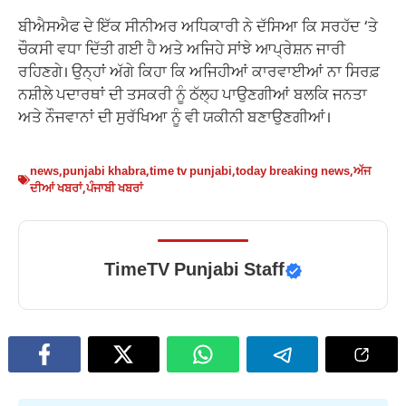
ਬੀਐਸਐਫ ਦੇ ਇੱਕ ਸੀਨੀਅਰ ਅਧਿਕਾਰੀ ਨੇ ਦੱਸਿਆ ਕਿ ਸਰਹੱਦ ‘ਤੇ
ਚੌਕਸੀ ਵਧਾ ਦਿੱਤੀ ਗਈ ਹੈ ਅਤੇ ਅਜਿਹੇ ਸਾਂਝੇ ਆਪ੍ਰੇਸ਼ਨ ਜਾਰੀ
ਰਹਿਣਗੇ। ਉਨ੍ਹਾਂ ਅੱਗੇ ਕਿਹਾ ਕਿ ਅਜਿਹੀਆਂ ਕਾਰਵਾਈਆਂ ਨਾ ਸਿਰਫ਼
ਨਸ਼ੀਲੇ ਪਦਾਰਥਾਂ ਦੀ ਤਸਕਰੀ ਨੂੰ ਠੱਲ੍ਹ ਪਾਉਣਗੀਆਂ ਬਲਕਿ ਜਨਤਾ
ਅਤੇ ਨੌਜਵਾਨਾਂ ਦੀ ਸੁਰੱਖਿਆ ਨੂੰ ਵੀ ਯਕੀਨੀ ਬਣਾਉਣਗੀਆਂ।
news
,
punjabi khabra
,
time tv punjabi
,
today breaking news
,
ਅੱਜ
ਦੀਆਂ ਖਬਰਾਂ
,
ਪੰਜਾਬੀ ਖਬਰਾਂ
TimeTV Punjabi Staff