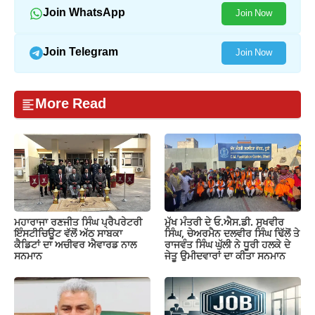
Join WhatsApp
Join Now
Join Telegram
Join Now
More Read
ਮਹਾਰਾਜਾ ਰਣਜੀਤ ਸਿੰਘ ਪ੍ਰੈਪਰੇਟਰੀ
ਮੁੱਖ ਮੰਤਰੀ ਦੇ ਓ.ਐਸ.ਡੀ. ਸੁਖਵੀਰ
ਇੰਸਟੀਚਿਊਟ ਵੱਲੋਂ ਅੱਠ ਸਾਬਕਾ
ਸਿੰਘ, ਚੇਅਰਮੈਨ ਦਲਵੀਰ ਸਿੰਘ ਢਿੱਲੋਂ ਤੇ
ਕੈਡਿਟਾਂ ਦਾ ਅਚੀਵਰ ਐਵਾਰਡ ਨਾਲ
ਰਾਜਵੰਤ ਸਿੰਘ ਘੁੱਲੀ ਨੇ ਧੂਰੀ ਹਲਕੇ ਦੇ
ਸਨਮਾਨ
ਜੇਤੂ ਉਮੀਦਵਾਰਾਂ ਦਾ ਕੀਤਾ ਸਨਮਾਨ