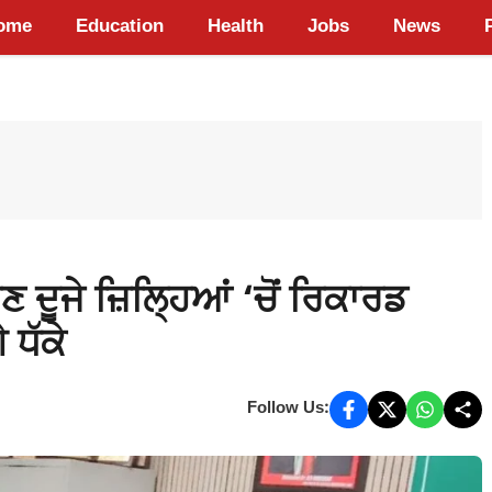
ome
Education
Health
Jobs
News
ਹੁਣ ਦੂਜੇ ਜ਼ਿਲ੍ਹਿਆਂ ‘ਚੋਂ ਰਿਕਾਰਡ
ਧੱਕੇ
Follow Us: