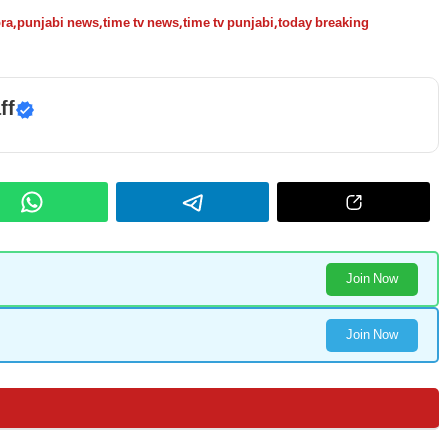
ra
,
punjabi news
,
time tv news
,
time tv punjabi
,
today breaking
ff
Join Now
Join Now