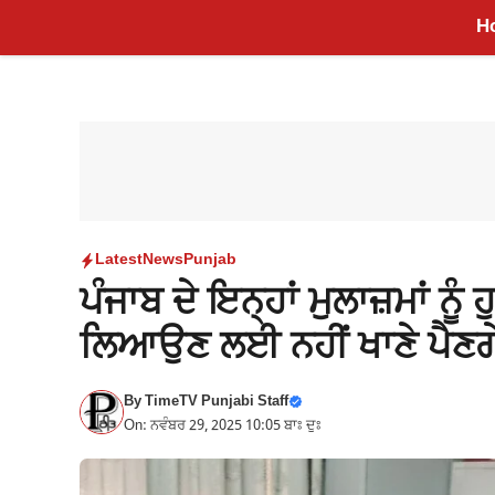
Skip
H
to
content
Latest
News
Punjab
ਪੰਜਾਬ ਦੇ ਇਨ੍ਹਾਂ ਮੁਲਾਜ਼ਮਾਂ ਨੂੰ 
ਲਿਆਉਣ ਲਈ ਨਹੀਂ ਖਾਣੇ ਪੈਣਗੇ 
By
TimeTV Punjabi Staff
On: ਨਵੰਬਰ 29, 2025 10:05 ਬਾਃ ਦੁਃ