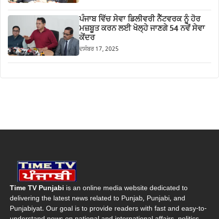
ਪੰਜਾਬ ਵਿੱਚ ਸੇਵਾ ਡਿਲੀਵਰੀ ਨੈੱਟਵਰਕ ਨੂੰ ਹੋਰ
ਮਜ਼ਬੂਤ ਕਰਨ ਲਈ ਖੋਲ੍ਹੇ ਜਾਣਗੇ 54 ਨਵੇਂ ਸੇਵਾ
ਕੇਂਦਰ
ਦਸੰਬਰ 17, 2025
Time TV Punjabi
is an online media website dedicated to
delivering the latest news related to Punjab, Punjabi, and
Punjabiyat. Our goal is to provide readers with fast and easy-to-