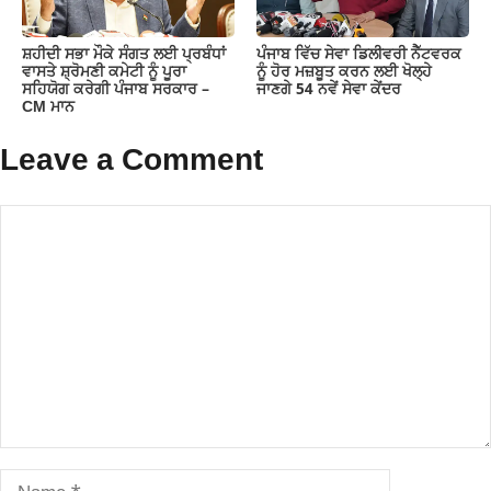
ਸ਼ਹੀਦੀ ਸਭਾ ਮੌਕੇ ਸੰਗਤ ਲਈ ਪ੍ਰਬੰਧਾਂ
ਪੰਜਾਬ ਵਿੱਚ ਸੇਵਾ ਡਿਲੀਵਰੀ ਨੈੱਟਵਰਕ
ਵਾਸਤੇ ਸ਼੍ਰੋਮਣੀ ਕਮੇਟੀ ਨੂੰ ਪੂਰਾ
ਨੂੰ ਹੋਰ ਮਜ਼ਬੂਤ ਕਰਨ ਲਈ ਖੋਲ੍ਹੇ
ਸਹਿਯੋਗ ਕਰੇਗੀ ਪੰਜਾਬ ਸਰਕਾਰ –
ਜਾਣਗੇ 54 ਨਵੇਂ ਸੇਵਾ ਕੇਂਦਰ
CM ਮਾਨ
Leave a Comment
Comment
Name