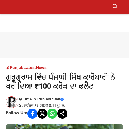
Skip
to
Menu
content
Punjab
Latest
News
ਗੁਰੂਗ੍ਰਾਮ ਵਿੱਚ ਪੰਜਾਬੀ ਸਿੱਖ ਕਾਰੋਬਾਰੀ ਨੇ
ਖਰੀਦਿਆ ₹100 ਕਰੋੜ ਦਾ ਫਲੈਟ
By
TimeTV Punjabi Staff
On: ਨਵੰਬਰ 29, 2025 8:11 ਪੂਃ ਦੁਃ
Follow Us: