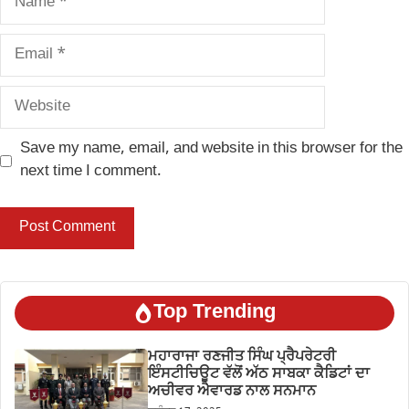
Email
Website
Save my name, email, and website in this browser for the
next time I comment.
Top Trending
ਮਹਾਰਾਜਾ ਰਣਜੀਤ ਸਿੰਘ ਪ੍ਰੈਪਰੇਟਰੀ
ਇੰਸਟੀਚਿਊਟ ਵੱਲੋਂ ਅੱਠ ਸਾਬਕਾ ਕੈਡਿਟਾਂ ਦਾ
ਅਚੀਵਰ ਐਵਾਰਡ ਨਾਲ ਸਨਮਾਨ