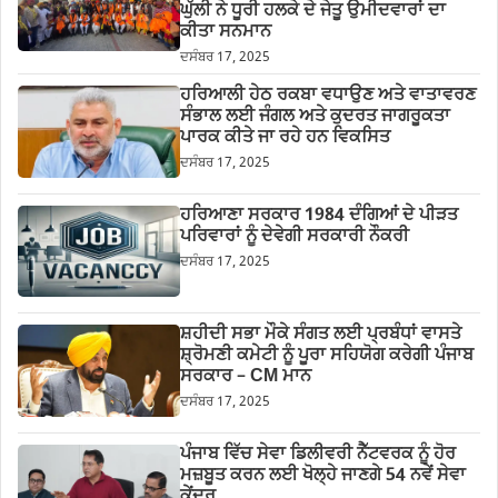
ਘੁੱਲੀ ਨੇ ਧੂਰੀ ਹਲਕੇ ਦੇ ਜੇਤੂ ਉਮੀਦਵਾਰਾਂ ਦਾ
ਕੀਤਾ ਸਨਮਾਨ
ਦਸੰਬਰ 17, 2025
ਹਰਿਆਲੀ ਹੇਠ ਰਕਬਾ ਵਧਾਉਣ ਅਤੇ ਵਾਤਾਵਰਣ
ਸੰਭਾਲ ਲਈ ਜੰਗਲ ਅਤੇ ਕੁਦਰਤ ਜਾਗਰੂਕਤਾ
ਪਾਰਕ ਕੀਤੇ ਜਾ ਰਹੇ ਹਨ ਵਿਕਸਿਤ
ਦਸੰਬਰ 17, 2025
ਹਰਿਆਣਾ ਸਰਕਾਰ 1984 ਦੰਗਿਆਂ ਦੇ ਪੀੜਤ
ਪਰਿਵਾਰਾਂ ਨੂੰ ਦੇਵੇਗੀ ਸਰਕਾਰੀ ਨੌਕਰੀ
ਦਸੰਬਰ 17, 2025
ਸ਼ਹੀਦੀ ਸਭਾ ਮੌਕੇ ਸੰਗਤ ਲਈ ਪ੍ਰਬੰਧਾਂ ਵਾਸਤੇ
ਸ਼੍ਰੋਮਣੀ ਕਮੇਟੀ ਨੂੰ ਪੂਰਾ ਸਹਿਯੋਗ ਕਰੇਗੀ ਪੰਜਾਬ
ਸਰਕਾਰ – CM ਮਾਨ
ਦਸੰਬਰ 17, 2025
ਪੰਜਾਬ ਵਿੱਚ ਸੇਵਾ ਡਿਲੀਵਰੀ ਨੈੱਟਵਰਕ ਨੂੰ ਹੋਰ
ਮਜ਼ਬੂਤ ਕਰਨ ਲਈ ਖੋਲ੍ਹੇ ਜਾਣਗੇ 54 ਨਵੇਂ ਸੇਵਾ
ਕੇਂਦਰ