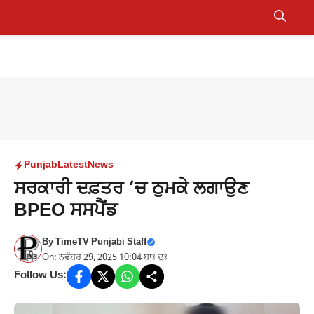
Skip
to
Menu
content
Punjab
Latest
News
ਸਰਕਾਰੀ ਦਫ਼ਤਰ ‘ਚ ਠੁਮਕੇ ਲਗਾਉਣ
BPEO ਸਸਪੈਂਡ
By
TimeTV Punjabi Staff
On: ਨਵੰਬਰ 29, 2025 10:04 ਬਾਃ ਦੁਃ
Follow Us: