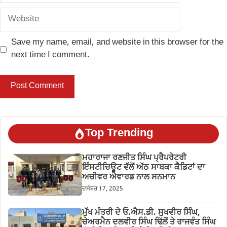
Website
Save my name, email, and website in this browser for the
next time I comment.
Top Trending
ਮਹਾਰਾਜਾ ਰਣਜੀਤ ਸਿੰਘ ਪ੍ਰੈਪਰੇਟਰੀ
ਇੰਸਟੀਚਿਊਟ ਵੱਲੋਂ ਅੱਠ ਸਾਬਕਾ ਕੈਡਿਟਾਂ ਦਾ
ਅਚੀਵਰ ਐਵਾਰਡ ਨਾਲ ਸਨਮਾਨ
ਦਸੰਬਰ 17, 2025
ਮੁੱਖ ਮੰਤਰੀ ਦੇ ਓ.ਐਸ.ਡੀ. ਸੁਖਵੀਰ ਸਿੰਘ,
ਚੇਅਰਮੈਨ ਦਲਵੀਰ ਸਿੰਘ ਢਿੱਲੋਂ ਤੇ ਰਾਜਵੰਤ ਸਿੰਘ