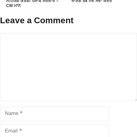
ਸਹਿਯੋਗ ਕਰੇਗੀ ਪੰਜਾਬ ਸਰਕਾਰ –
ਜਾਣਗੇ 54 ਨਵੇਂ ਸੇਵਾ ਕੇਂਦਰ
CM ਮਾਨ
Leave a Comment
Comment
Name
Email