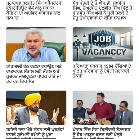
ਮਹਾਰਾਜਾ ਰਣਜੀਤ ਸਿੰਘ ਪ੍ਰੈਪਰੇਟਰੀ
ਮੁੱਖ ਮੰਤਰੀ ਦੇ ਓ.ਐਸ.ਡੀ. ਸੁਖਵੀਰ
ਇੰਸਟੀਚਿਊਟ ਵੱਲੋਂ ਅੱਠ ਸਾਬਕਾ
ਸਿੰਘ, ਚੇਅਰਮੈਨ ਦਲਵੀਰ ਸਿੰਘ ਢਿੱਲੋਂ ਤੇ
ਕੈਡਿਟਾਂ ਦਾ ਅਚੀਵਰ ਐਵਾਰਡ ਨਾਲ
ਰਾਜਵੰਤ ਸਿੰਘ ਘੁੱਲੀ ਨੇ ਧੂਰੀ ਹਲਕੇ ਦੇ
ਸਨਮਾਨ
ਜੇਤੂ ਉਮੀਦਵਾਰਾਂ ਦਾ ਕੀਤਾ ਸਨਮਾਨ
ਹਰਿਆਣਾ ਸਰਕਾਰ 1984 ਦੰਗਿਆਂ ਦੇ
ਹਰਿਆਲੀ ਹੇਠ ਰਕਬਾ ਵਧਾਉਣ ਅਤੇ
ਪੀੜਤ ਪਰਿਵਾਰਾਂ ਨੂੰ ਦੇਵੇਗੀ ਸਰਕਾਰੀ
ਵਾਤਾਵਰਣ ਸੰਭਾਲ ਲਈ ਜੰਗਲ ਅਤੇ
ਨੌਕਰੀ
ਕੁਦਰਤ ਜਾਗਰੂਕਤਾ ਪਾਰਕ ਕੀਤੇ ਜਾ
ਰਹੇ ਹਨ ਵਿਕਸਿਤ
ਸ਼ਹੀਦੀ ਸਭਾ ਮੌਕੇ ਸੰਗਤ ਲਈ ਪ੍ਰਬੰਧਾਂ
ਪੰਜਾਬ ਵਿੱਚ ਸੇਵਾ ਡਿਲੀਵਰੀ ਨੈੱਟਵਰਕ
ਵਾਸਤੇ ਸ਼੍ਰੋਮਣੀ ਕਮੇਟੀ ਨੂੰ ਪੂਰਾ
ਨੂੰ ਹੋਰ ਮਜ਼ਬੂਤ ਕਰਨ ਲਈ ਖੋਲ੍ਹੇ