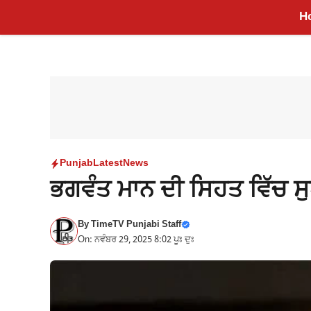
Skip
H
to
content
Punjab
Latest
News
ਭਗਵੰਤ ਮਾਨ ਦੀ ਸਿਹਤ ਵਿੱਚ ਸੁ
By
TimeTV Punjabi Staff
On: ਨਵੰਬਰ 29, 2025 8:02 ਪੂਃ ਦੁਃ