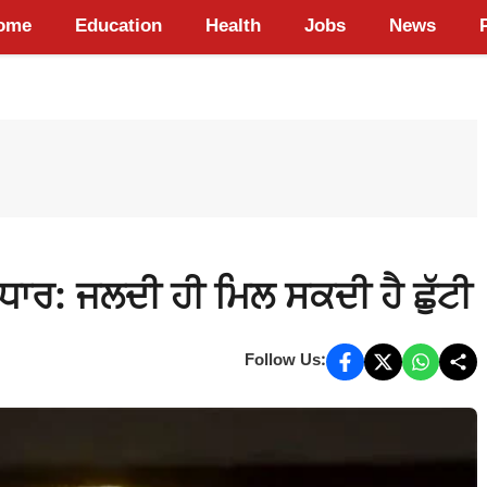
ome
Education
Health
Jobs
News
ਧਾਰ: ਜਲਦੀ ਹੀ ਮਿਲ ਸਕਦੀ ਹੈ ਛੁੱਟੀ
Follow Us: