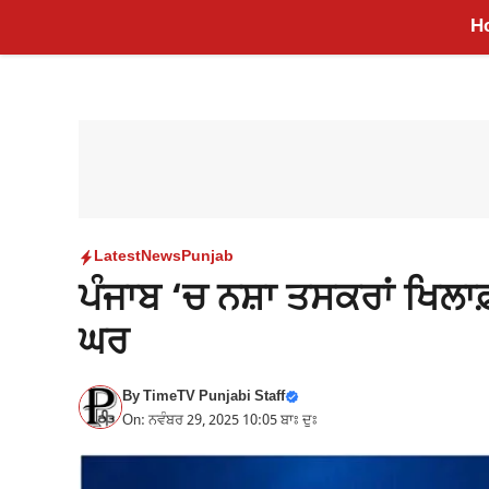
Skip
H
to
content
Latest
News
Punjab
ਪੰਜਾਬ ‘ਚ ਨਸ਼ਾ ਤਸਕਰਾਂ ਖਿਲਾਫ਼
ਘਰ
By
TimeTV Punjabi Staff
On: ਨਵੰਬਰ 29, 2025 10:05 ਬਾਃ ਦੁਃ