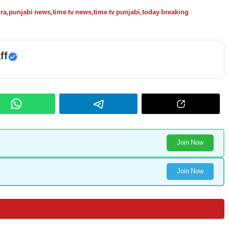
ra
,
punjabi news
,
time tv news
,
time tv punjabi
,
today breaking
ff
Join Now
Join Now