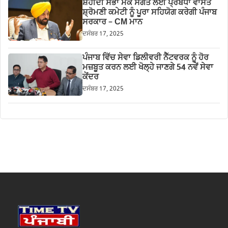
ਸ਼ਹੀਦੀ ਸਭਾ ਮੌਕੇ ਸੰਗਤ ਲਈ ਪ੍ਰਬੰਧਾਂ ਵਾਸਤੇ
ਸ਼੍ਰੋਮਣੀ ਕਮੇਟੀ ਨੂੰ ਪੂਰਾ ਸਹਿਯੋਗ ਕਰੇਗੀ ਪੰਜਾਬ
ਸਰਕਾਰ – CM ਮਾਨ
ਦਸੰਬਰ 17, 2025
ਪੰਜਾਬ ਵਿੱਚ ਸੇਵਾ ਡਿਲੀਵਰੀ ਨੈੱਟਵਰਕ ਨੂੰ ਹੋਰ
ਮਜ਼ਬੂਤ ਕਰਨ ਲਈ ਖੋਲ੍ਹੇ ਜਾਣਗੇ 54 ਨਵੇਂ ਸੇਵਾ
ਕੇਂਦਰ
ਦਸੰਬਰ 17, 2025