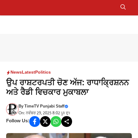
Skip
to
Menu
content
News
Latest
Politics
ਉਪ ਰਾਸ਼ਟਰਪਤੀ ਚੋਣ ਅੱਜ: ਰਾਧਾਕ੍ਰਿਸ਼ਨਨ
ਅਤੇ ਰੈਡੀ ਵਿਚਕਾਰ ਮੁਕਾਬਲਾ
By
TimeTV Punjabi Staff
On: ਨਵੰਬਰ 29, 2025 8:02 ਪੂਃ ਦੁਃ
Follow Us: