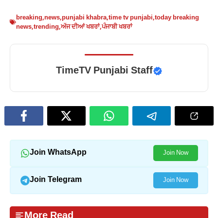
breaking
,
news
,
punjabi khabra
,
time tv punjabi
,
today breaking
news
,
trending
,
ਅੱਜ ਦੀਆਂ ਖਬਰਾਂ
,
ਪੰਜਾਬੀ ਖਬਰਾਂ
TimeTV Punjabi Staff
Join WhatsApp
Join Now
Join Telegram
Join Now
More Read