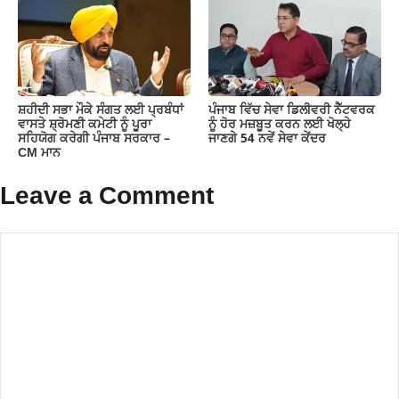
ਸ਼ਹੀਦੀ ਸਭਾ ਮੌਕੇ ਸੰਗਤ ਲਈ ਪ੍ਰਬੰਧਾਂ
ਪੰਜਾਬ ਵਿੱਚ ਸੇਵਾ ਡਿਲੀਵਰੀ ਨੈੱਟਵਰਕ
ਵਾਸਤੇ ਸ਼੍ਰੋਮਣੀ ਕਮੇਟੀ ਨੂੰ ਪੂਰਾ
ਨੂੰ ਹੋਰ ਮਜ਼ਬੂਤ ਕਰਨ ਲਈ ਖੋਲ੍ਹੇ
ਸਹਿਯੋਗ ਕਰੇਗੀ ਪੰਜਾਬ ਸਰਕਾਰ –
ਜਾਣਗੇ 54 ਨਵੇਂ ਸੇਵਾ ਕੇਂਦਰ
CM ਮਾਨ
Leave a Comment
Comment