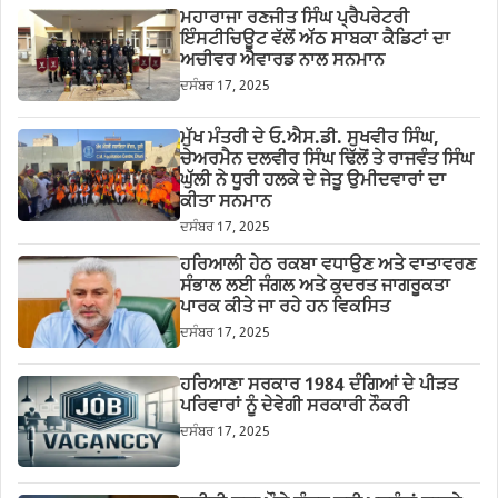
ਮਹਾਰਾਜਾ ਰਣਜੀਤ ਸਿੰਘ ਪ੍ਰੈਪਰੇਟਰੀ
ਇੰਸਟੀਚਿਊਟ ਵੱਲੋਂ ਅੱਠ ਸਾਬਕਾ ਕੈਡਿਟਾਂ ਦਾ
ਅਚੀਵਰ ਐਵਾਰਡ ਨਾਲ ਸਨਮਾਨ
ਦਸੰਬਰ 17, 2025
ਮੁੱਖ ਮੰਤਰੀ ਦੇ ਓ.ਐਸ.ਡੀ. ਸੁਖਵੀਰ ਸਿੰਘ,
ਚੇਅਰਮੈਨ ਦਲਵੀਰ ਸਿੰਘ ਢਿੱਲੋਂ ਤੇ ਰਾਜਵੰਤ ਸਿੰਘ
ਘੁੱਲੀ ਨੇ ਧੂਰੀ ਹਲਕੇ ਦੇ ਜੇਤੂ ਉਮੀਦਵਾਰਾਂ ਦਾ
ਕੀਤਾ ਸਨਮਾਨ
ਦਸੰਬਰ 17, 2025
ਹਰਿਆਲੀ ਹੇਠ ਰਕਬਾ ਵਧਾਉਣ ਅਤੇ ਵਾਤਾਵਰਣ
ਸੰਭਾਲ ਲਈ ਜੰਗਲ ਅਤੇ ਕੁਦਰਤ ਜਾਗਰੂਕਤਾ
ਪਾਰਕ ਕੀਤੇ ਜਾ ਰਹੇ ਹਨ ਵਿਕਸਿਤ
ਦਸੰਬਰ 17, 2025
ਹਰਿਆਣਾ ਸਰਕਾਰ 1984 ਦੰਗਿਆਂ ਦੇ ਪੀੜਤ
ਪਰਿਵਾਰਾਂ ਨੂੰ ਦੇਵੇਗੀ ਸਰਕਾਰੀ ਨੌਕਰੀ
ਦਸੰਬਰ 17, 2025