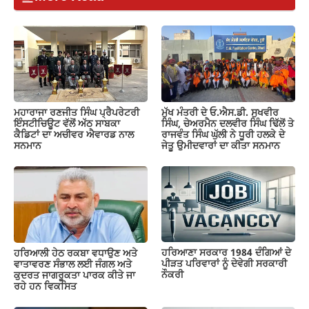
ਮਹਾਰਾਜਾ ਰਣਜੀਤ ਸਿੰਘ ਪ੍ਰੈਪਰੇਟਰੀ
ਮੁੱਖ ਮੰਤਰੀ ਦੇ ਓ.ਐਸ.ਡੀ. ਸੁਖਵੀਰ
ਇੰਸਟੀਚਿਊਟ ਵੱਲੋਂ ਅੱਠ ਸਾਬਕਾ
ਸਿੰਘ, ਚੇਅਰਮੈਨ ਦਲਵੀਰ ਸਿੰਘ ਢਿੱਲੋਂ ਤੇ
ਕੈਡਿਟਾਂ ਦਾ ਅਚੀਵਰ ਐਵਾਰਡ ਨਾਲ
ਰਾਜਵੰਤ ਸਿੰਘ ਘੁੱਲੀ ਨੇ ਧੂਰੀ ਹਲਕੇ ਦੇ
ਸਨਮਾਨ
ਜੇਤੂ ਉਮੀਦਵਾਰਾਂ ਦਾ ਕੀਤਾ ਸਨਮਾਨ
ਹਰਿਆਣਾ ਸਰਕਾਰ 1984 ਦੰਗਿਆਂ ਦੇ
ਹਰਿਆਲੀ ਹੇਠ ਰਕਬਾ ਵਧਾਉਣ ਅਤੇ
ਪੀੜਤ ਪਰਿਵਾਰਾਂ ਨੂੰ ਦੇਵੇਗੀ ਸਰਕਾਰੀ
ਵਾਤਾਵਰਣ ਸੰਭਾਲ ਲਈ ਜੰਗਲ ਅਤੇ
ਨੌਕਰੀ
ਕੁਦਰਤ ਜਾਗਰੂਕਤਾ ਪਾਰਕ ਕੀਤੇ ਜਾ
ਰਹੇ ਹਨ ਵਿਕਸਿਤ