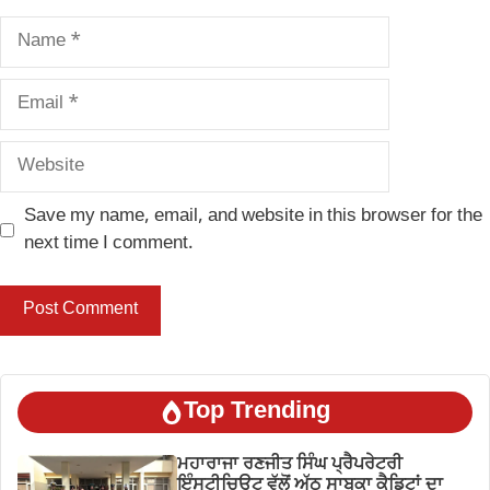
Name
Email
Website
Save my name, email, and website in this browser for the
next time I comment.
Top Trending
ਮਹਾਰਾਜਾ ਰਣਜੀਤ ਸਿੰਘ ਪ੍ਰੈਪਰੇਟਰੀ
ਇੰਸਟੀਚਿਊਟ ਵੱਲੋਂ ਅੱਠ ਸਾਬਕਾ ਕੈਡਿਟਾਂ ਦਾ