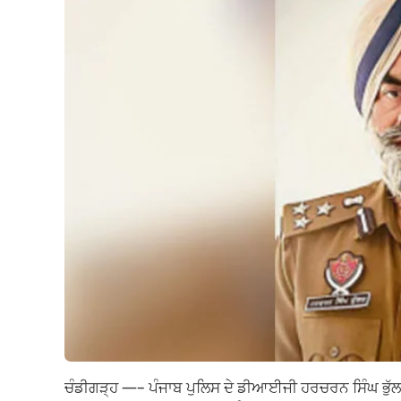
ਚੰਡੀਗੜ੍ਹ —– ਪੰਜਾਬ ਪੁਲਿਸ ਦੇ ਡੀਆਈਜੀ ਹਰਚਰਨ ਸਿੰਘ ਭੁੱਲਰ 