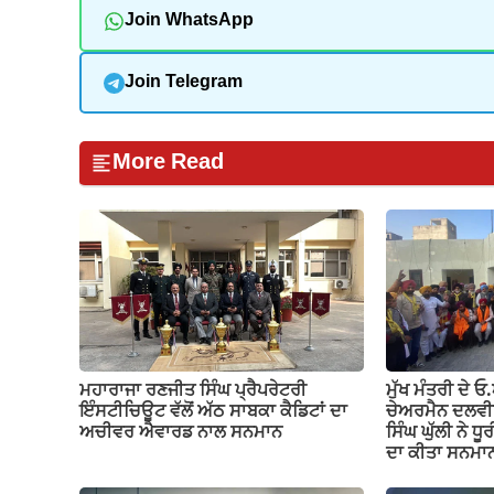
Join WhatsApp
Join Telegram
More Read
ਮਹਾਰਾਜਾ ਰਣਜੀਤ ਸਿੰਘ ਪ੍ਰੈਪਰੇਟਰੀ
ਮੁੱਖ ਮੰਤਰੀ ਦੇ 
ਇੰਸਟੀਚਿਊਟ ਵੱਲੋਂ ਅੱਠ ਸਾਬਕਾ ਕੈਡਿਟਾਂ ਦਾ
ਚੇਅਰਮੈਨ ਦਲਵੀਰ 
ਅਚੀਵਰ ਐਵਾਰਡ ਨਾਲ ਸਨਮਾਨ
ਸਿੰਘ ਘੁੱਲੀ ਨੇ ਧ
ਦਾ ਕੀਤਾ ਸਨਮਾ