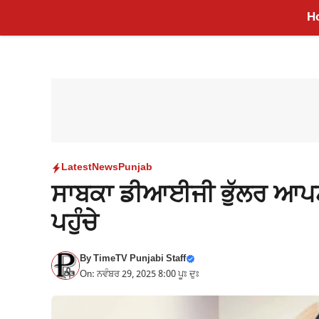
Skip
H
to
content
Latest
News
Punjab
ਸਾਬਕਾ ਡੀਆਈਜੀ ਭੁੱਲਰ ਆਪਣੀ 
ਪਹੁੰਚੇ
By
TimeTV Punjabi Staff
On: ਨਵੰਬਰ 29, 2025 8:00 ਪੂਃ ਦੁਃ