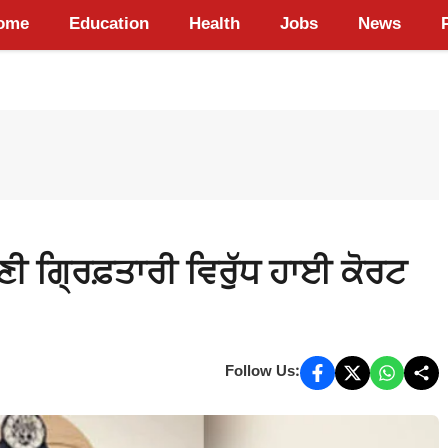
ome
Education
Health
Jobs
News
ਗ੍ਰਿਫ਼ਤਾਰੀ ਵਿਰੁੱਧ ਹਾਈ ਕੋਰਟ
Follow Us: