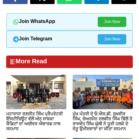
Join WhatsApp
Join Now
Join Telegram
Join Now
More Read
ਮਹਾਰਾਜਾ ਰਣਜੀਤ ਸਿੰਘ ਪ੍ਰੈਪਰੇਟਰੀ
ਮੁੱਖ ਮੰਤਰੀ ਦੇ ਓ.ਐਸ.ਡੀ. ਸੁਖਵੀਰ
ਇੰਸਟੀਚਿਊਟ ਵੱਲੋਂ ਅੱਠ ਸਾਬਕਾ
ਸਿੰਘ, ਚੇਅਰਮੈਨ ਦਲਵੀਰ ਸਿੰਘ ਢਿੱਲੋਂ ਤੇ
ਕੈਡਿਟਾਂ ਦਾ ਅਚੀਵਰ ਐਵਾਰਡ ਨਾਲ
ਰਾਜਵੰਤ ਸਿੰਘ ਘੁੱਲੀ ਨੇ ਧੂਰੀ ਹਲਕੇ ਦੇ
ਸਨਮਾਨ
ਜੇਤੂ ਉਮੀਦਵਾਰਾਂ ਦਾ ਕੀਤਾ ਸਨਮਾਨ