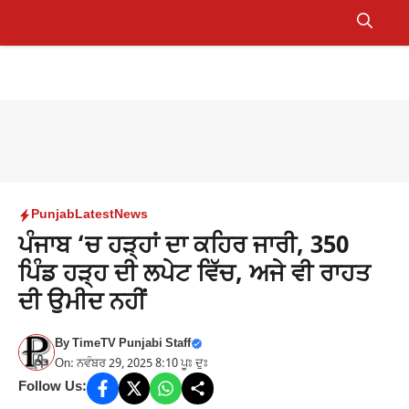
Skip
to
Menu
content
Punjab
Latest
News
ਪੰਜਾਬ ‘ਚ ਹੜ੍ਹਾਂ ਦਾ ਕਹਿਰ ਜਾਰੀ, 350
ਪਿੰਡ ਹੜ੍ਹ ਦੀ ਲਪੇਟ ਵਿੱਚ, ਅਜੇ ਵੀ ਰਾਹਤ
ਦੀ ਉਮੀਦ ਨਹੀਂ
By
TimeTV Punjabi Staff
On: ਨਵੰਬਰ 29, 2025 8:10 ਪੂਃ ਦੁਃ
Follow Us: