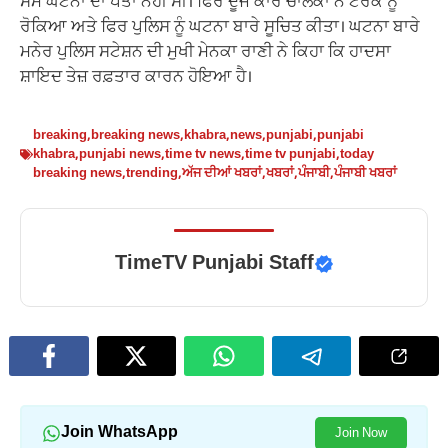
ਸਮੇਂ ਘਟਨਾ ਦਾ ਪਤਾ ਨਹੀਂ ਸੀ। ਫਿਰ ਦੂਜੇ ਕਾਰ ਚਾਲਕਾਂ ਨੇ ਟਰੱਕ ਨੂੰ
ਰੋਕਿਆ ਅਤੇ ਫਿਰ ਪੁਲਿਸ ਨੂੰ ਘਟਨਾ ਬਾਰੇ ਸੂਚਿਤ ਕੀਤਾ। ਘਟਨਾ ਬਾਰੇ
ਮਨੇਰ ਪੁਲਿਸ ਸਟੇਸ਼ਨ ਦੀ ਮੁਖੀ ਮੇਨਕਾ ਰਾਣੀ ਨੇ ਕਿਹਾ ਕਿ ਹਾਦਸਾ
ਸ਼ਾਇਦ ਤੇਜ਼ ਰਫ਼ਤਾਰ ਕਾਰਨ ਹੋਇਆ ਹੈ।
breaking
,
breaking news
,
khabra
,
news
,
punjabi
,
punjabi
khabra
,
punjabi news
,
time tv news
,
time tv punjabi
,
today
breaking news
,
trending
,
ਅੱਜ ਦੀਆਂ ਖਬਰਾਂ
,
ਖਬਰਾਂ
,
ਪੰਜਾਬੀ
,
ਪੰਜਾਬੀ ਖਬਰਾਂ
TimeTV Punjabi Staff
Join WhatsApp
Join Now