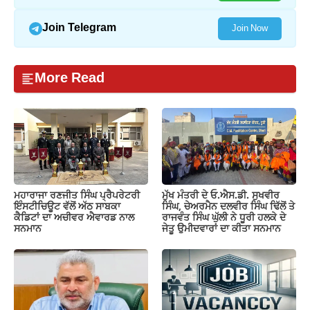
Join Telegram
Join Now
More Read
ਮਹਾਰਾਜਾ ਰਣਜੀਤ ਸਿੰਘ ਪ੍ਰੈਪਰੇਟਰੀ
ਮੁੱਖ ਮੰਤਰੀ ਦੇ ਓ.ਐਸ.ਡੀ. ਸੁਖਵੀਰ
ਇੰਸਟੀਚਿਊਟ ਵੱਲੋਂ ਅੱਠ ਸਾਬਕਾ
ਸਿੰਘ, ਚੇਅਰਮੈਨ ਦਲਵੀਰ ਸਿੰਘ ਢਿੱਲੋਂ ਤੇ
ਕੈਡਿਟਾਂ ਦਾ ਅਚੀਵਰ ਐਵਾਰਡ ਨਾਲ
ਰਾਜਵੰਤ ਸਿੰਘ ਘੁੱਲੀ ਨੇ ਧੂਰੀ ਹਲਕੇ ਦੇ
ਸਨਮਾਨ
ਜੇਤੂ ਉਮੀਦਵਾਰਾਂ ਦਾ ਕੀਤਾ ਸਨਮਾਨ