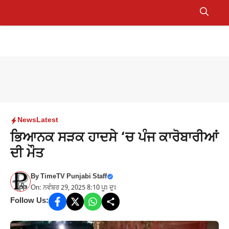
Skip
to
Menu
content
News
Latest
ਭਿਆਨਕ ਸੜਕ ਹਾਦਸੇ ‘ਚ ਪੰਜ ਕਾਰੋਬਾਰੀਆਂ
ਦੀ ਮੌਤ
By
TimeTV Punjabi Staff
On: ਨਵੰਬਰ 29, 2025 8:10 ਪੂਃ ਦੁਃ
Follow Us: