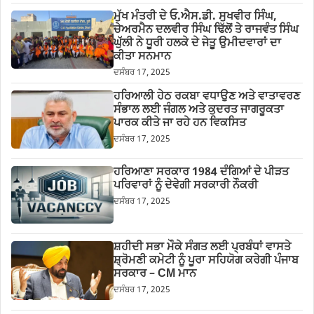
ਮੁੱਖ ਮੰਤਰੀ ਦੇ ਓ.ਐਸ.ਡੀ. ਸੁਖਵੀਰ ਸਿੰਘ,
ਚੇਅਰਮੈਨ ਦਲਵੀਰ ਸਿੰਘ ਢਿੱਲੋਂ ਤੇ ਰਾਜਵੰਤ ਸਿੰਘ
ਘੁੱਲੀ ਨੇ ਧੂਰੀ ਹਲਕੇ ਦੇ ਜੇਤੂ ਉਮੀਦਵਾਰਾਂ ਦਾ
ਕੀਤਾ ਸਨਮਾਨ
ਦਸੰਬਰ 17, 2025
ਹਰਿਆਲੀ ਹੇਠ ਰਕਬਾ ਵਧਾਉਣ ਅਤੇ ਵਾਤਾਵਰਣ
ਸੰਭਾਲ ਲਈ ਜੰਗਲ ਅਤੇ ਕੁਦਰਤ ਜਾਗਰੂਕਤਾ
ਪਾਰਕ ਕੀਤੇ ਜਾ ਰਹੇ ਹਨ ਵਿਕਸਿਤ
ਦਸੰਬਰ 17, 2025
ਹਰਿਆਣਾ ਸਰਕਾਰ 1984 ਦੰਗਿਆਂ ਦੇ ਪੀੜਤ
ਪਰਿਵਾਰਾਂ ਨੂੰ ਦੇਵੇਗੀ ਸਰਕਾਰੀ ਨੌਕਰੀ
ਦਸੰਬਰ 17, 2025
ਸ਼ਹੀਦੀ ਸਭਾ ਮੌਕੇ ਸੰਗਤ ਲਈ ਪ੍ਰਬੰਧਾਂ ਵਾਸਤੇ
ਸ਼੍ਰੋਮਣੀ ਕਮੇਟੀ ਨੂੰ ਪੂਰਾ ਸਹਿਯੋਗ ਕਰੇਗੀ ਪੰਜਾਬ
ਸਰਕਾਰ – CM ਮਾਨ
ਦਸੰਬਰ 17, 2025