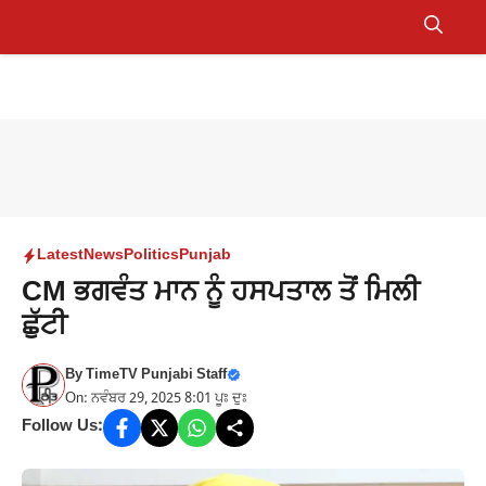
Skip
to
Menu
content
Latest
News
Politics
Punjab
CM ਭਗਵੰਤ ਮਾਨ ਨੂੰ ਹਸਪਤਾਲ ਤੋਂ ਮਿਲੀ
ਛੁੱਟੀ
By
TimeTV Punjabi Staff
On: ਨਵੰਬਰ 29, 2025 8:01 ਪੂਃ ਦੁਃ
Follow Us: