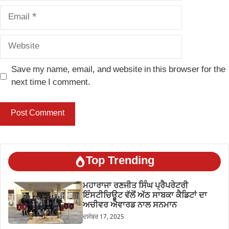
Email
Website
Save my name, email, and website in this browser for the
next time I comment.
Top Trending
ਮਹਾਰਾਜਾ ਰਣਜੀਤ ਸਿੰਘ ਪ੍ਰੈਪਰੇਟਰੀ
ਇੰਸਟੀਚਿਊਟ ਵੱਲੋਂ ਅੱਠ ਸਾਬਕਾ ਕੈਡਿਟਾਂ ਦਾ
ਅਚੀਵਰ ਐਵਾਰਡ ਨਾਲ ਸਨਮਾਨ
ਦਸੰਬਰ 17, 2025