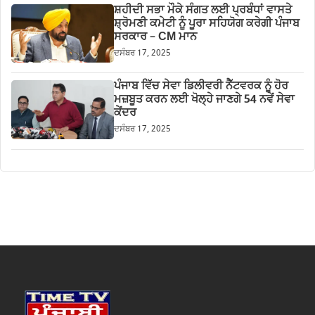
ਸ਼ਹੀਦੀ ਸਭਾ ਮੌਕੇ ਸੰਗਤ ਲਈ ਪ੍ਰਬੰਧਾਂ ਵਾਸਤੇ
ਸ਼੍ਰੋਮਣੀ ਕਮੇਟੀ ਨੂੰ ਪੂਰਾ ਸਹਿਯੋਗ ਕਰੇਗੀ ਪੰਜਾਬ
ਸਰਕਾਰ – CM ਮਾਨ
ਦਸੰਬਰ 17, 2025
ਪੰਜਾਬ ਵਿੱਚ ਸੇਵਾ ਡਿਲੀਵਰੀ ਨੈੱਟਵਰਕ ਨੂੰ ਹੋਰ
ਮਜ਼ਬੂਤ ਕਰਨ ਲਈ ਖੋਲ੍ਹੇ ਜਾਣਗੇ 54 ਨਵੇਂ ਸੇਵਾ
ਕੇਂਦਰ
ਦਸੰਬਰ 17, 2025