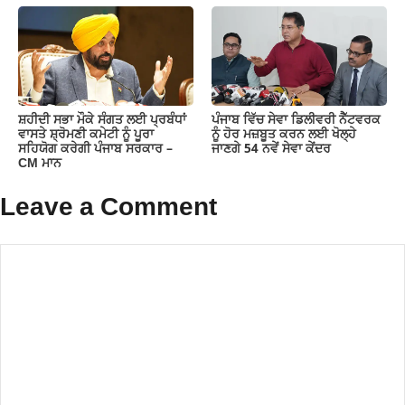
ਸ਼ਹੀਦੀ ਸਭਾ ਮੌਕੇ ਸੰਗਤ ਲਈ ਪ੍ਰਬੰਧਾਂ
ਪੰਜਾਬ ਵਿੱਚ ਸੇਵਾ ਡਿਲੀਵਰੀ ਨੈੱਟਵਰਕ
ਵਾਸਤੇ ਸ਼੍ਰੋਮਣੀ ਕਮੇਟੀ ਨੂੰ ਪੂਰਾ
ਨੂੰ ਹੋਰ ਮਜ਼ਬੂਤ ਕਰਨ ਲਈ ਖੋਲ੍ਹੇ
ਸਹਿਯੋਗ ਕਰੇਗੀ ਪੰਜਾਬ ਸਰਕਾਰ –
ਜਾਣਗੇ 54 ਨਵੇਂ ਸੇਵਾ ਕੇਂਦਰ
CM ਮਾਨ
Leave a Comment
Comment