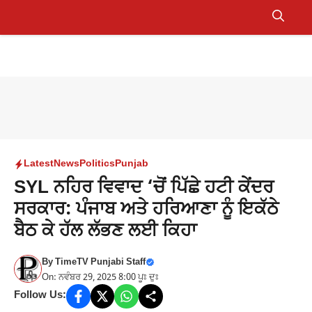
Skip
to
Menu
content
Latest
News
Politics
Punjab
SYL ਨਹਿਰ ਵਿਵਾਦ ‘ਚੋਂ ਪਿੱਛੇ ਹਟੀ ਕੇਂਦਰ
ਸਰਕਾਰ: ਪੰਜਾਬ ਅਤੇ ਹਰਿਆਣਾ ਨੂੰ ਇਕੱਠੇ
ਬੈਠ ਕੇ ਹੱਲ ਲੱਭਣ ਲਈ ਕਿਹਾ
By
TimeTV Punjabi Staff
On: ਨਵੰਬਰ 29, 2025 8:00 ਪੂਃ ਦੁਃ
Follow Us: