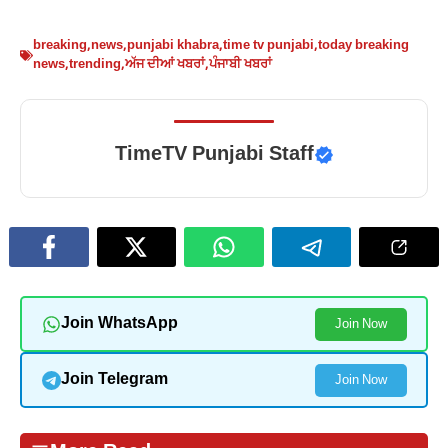
breaking
,
news
,
punjabi khabra
,
time tv punjabi
,
today breaking
news
,
trending
,
ਅੱਜ ਦੀਆਂ ਖਬਰਾਂ
,
ਪੰਜਾਬੀ ਖਬਰਾਂ
TimeTV Punjabi Staff
Join WhatsApp
Join Now
Join Telegram
Join Now