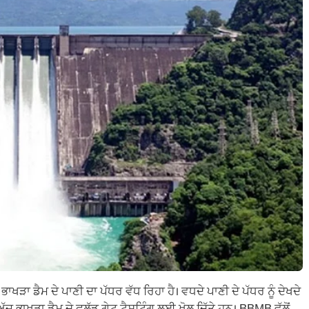
ੜਾ ਡੈਮ ਦੇ ਪਾਣੀ ਦਾ ਪੱਧਰ ਵੱਧ ਰਿਹਾ ਹੈ। ਵਧਦੇ ਪਾਣੀ ਦੇ ਪੱਧਰ ਨੂੰ ਦੇਖਦੇ