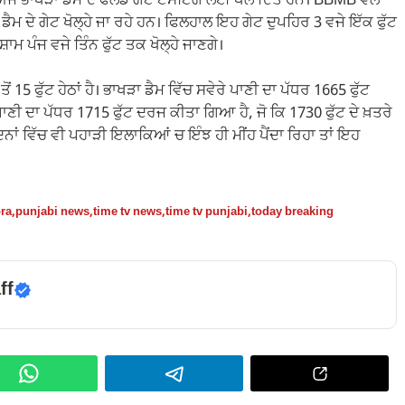
ਅੱਜ ਭਾਖੜਾ ਡੈਮ ਦੇ ਫਲੱਡ ਗੇਟ ਟੈਸਟਿੰਗ ਲਈ ਖੋਲ ਦਿੱਤੇ ਹਨ। BBMB ਵੱਲੋਂ
ਮ ਦੇ ਗੇਟ ਖੋਲ੍ਹੇ ਜਾ ਰਹੇ ਹਨ। ਫਿਲਹਾਲ ਇਹ ਗੇਟ ਦੁਪਹਿਰ 3 ਵਜੇ ਇੱਕ ਫੁੱਟ
ਾਮ ਪੰਜ ਵਜੇ ਤਿੰਨ ਫੁੱਟ ਤਕ ਖੋਲ੍ਹੇ ਜਾਣਗੇ।
 15 ਫੁੱਟ ਹੇਠਾਂ ਹੈ। ਭਾਖੜਾ ਡੈਮ ਵਿੱਚ ਸਵੇਰੇ ਪਾਣੀ ਦਾ ਪੱਧਰ 1665 ਫੁੱਟ
 ਦਾ ਪੱਧਰ 1715 ਫੁੱਟ ਦਰਜ ਕੀਤਾ ਗਿਆ ਹੈ, ਜੋ ਕਿ 1730 ਫੁੱਟ ਦੇ ਖ਼ਤਰੇ
ਦਿਨਾਂ ਵਿੱਚ ਵੀ ਪਹਾੜੀ ਇਲਾਕਿਆਂ ਚ ਇੰਝ ਹੀ ਮੀਂਹ ਪੈਂਦਾ ਰਿਹਾ ਤਾਂ ਇਹ
ra
,
punjabi news
,
time tv news
,
time tv punjabi
,
today breaking
ff