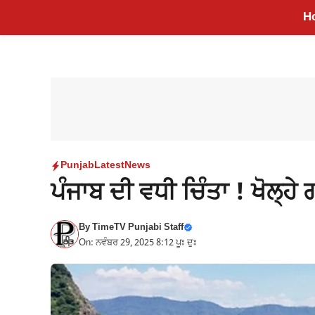
Skip
H
to
content
Punjab
Latest
News
ਪੰਜਾਬ ਦੀ ਵਧੀ ਚਿੰਤਾ ! ਖੋਲ੍ਹ
By
TimeTV Punjabi Staff
On: ਨਵੰਬਰ 29, 2025 8:12 ਪੂਃ ਦੁਃ