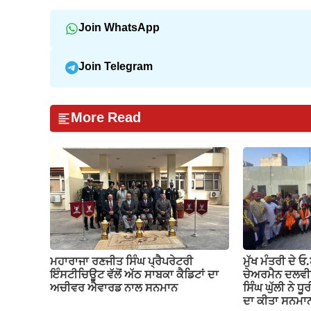
Join WhatsApp
Join Telegram
More Read
ਮਹਾਰਾਜਾ ਰਣਜੀਤ ਸਿੰਘ ਪ੍ਰੈਪਰੇਟਰੀ
ਮੁੱਖ ਮੰਤਰੀ ਦੇ 
ਇੰਸਟੀਚਿਊਟ ਵੱਲੋਂ ਅੱਠ ਸਾਬਕਾ ਕੈਡਿਟਾਂ ਦਾ
ਚੇਅਰਮੈਨ ਦਲਵੀਰ 
ਅਚੀਵਰ ਐਵਾਰਡ ਨਾਲ ਸਨਮਾਨ
ਸਿੰਘ ਘੁੱਲੀ ਨੇ ਧ
ਦਾ ਕੀਤਾ ਸਨਮਾ