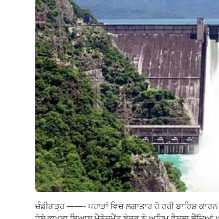
ਚੰਡੀਗੜ੍ਹ ——- ਪਹਾੜਾਂ ਵਿਚ ਲਗਾਤਾਰ ਹੋ ਰਹੀ ਬਾਰਿਸ਼ ਕਾਰਨ ਭਾਖ