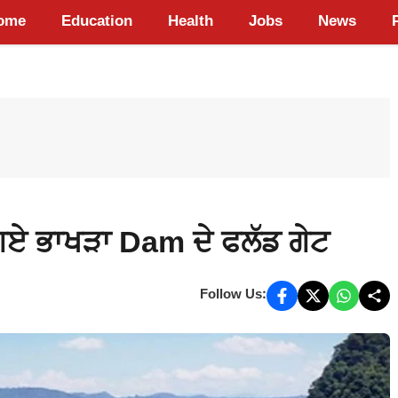
ome
Education
Health
Jobs
News
ੇ ਗਏ ਭਾਖੜਾ Dam ਦੇ ਫਲੱਡ ਗੇਟ
Follow Us: