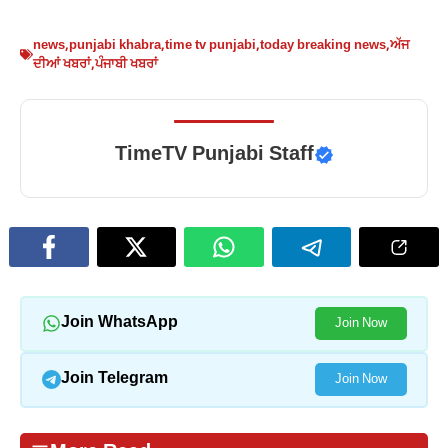
news
,
punjabi khabra
,
time tv punjabi
,
today breaking news
,
ਅੱਜ
ਦੀਆਂ ਖਬਰਾਂ
,
ਪੰਜਾਬੀ ਖਬਰਾਂ
TimeTV Punjabi Staff
Join WhatsApp
Join Now
Join Telegram
Join Now