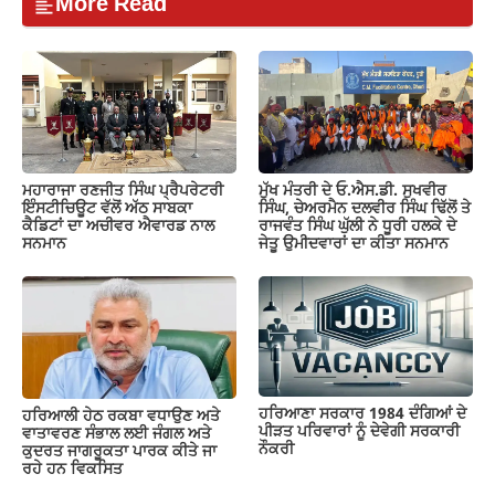
More Read
ਮਹਾਰਾਜਾ ਰਣਜੀਤ ਸਿੰਘ ਪ੍ਰੈਪਰੇਟਰੀ
ਮੁੱਖ ਮੰਤਰੀ ਦੇ ਓ.ਐਸ.ਡੀ. ਸੁਖਵੀਰ
ਇੰਸਟੀਚਿਊਟ ਵੱਲੋਂ ਅੱਠ ਸਾਬਕਾ
ਸਿੰਘ, ਚੇਅਰਮੈਨ ਦਲਵੀਰ ਸਿੰਘ ਢਿੱਲੋਂ ਤੇ
ਕੈਡਿਟਾਂ ਦਾ ਅਚੀਵਰ ਐਵਾਰਡ ਨਾਲ
ਰਾਜਵੰਤ ਸਿੰਘ ਘੁੱਲੀ ਨੇ ਧੂਰੀ ਹਲਕੇ ਦੇ
ਸਨਮਾਨ
ਜੇਤੂ ਉਮੀਦਵਾਰਾਂ ਦਾ ਕੀਤਾ ਸਨਮਾਨ
ਹਰਿਆਣਾ ਸਰਕਾਰ 1984 ਦੰਗਿਆਂ ਦੇ
ਹਰਿਆਲੀ ਹੇਠ ਰਕਬਾ ਵਧਾਉਣ ਅਤੇ
ਪੀੜਤ ਪਰਿਵਾਰਾਂ ਨੂੰ ਦੇਵੇਗੀ ਸਰਕਾਰੀ
ਵਾਤਾਵਰਣ ਸੰਭਾਲ ਲਈ ਜੰਗਲ ਅਤੇ
ਨੌਕਰੀ
ਕੁਦਰਤ ਜਾਗਰੂਕਤਾ ਪਾਰਕ ਕੀਤੇ ਜਾ
ਰਹੇ ਹਨ ਵਿਕਸਿਤ