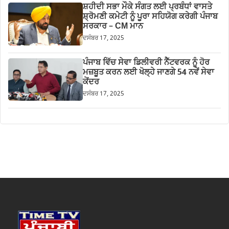
ਸ਼ਹੀਦੀ ਸਭਾ ਮੌਕੇ ਸੰਗਤ ਲਈ ਪ੍ਰਬੰਧਾਂ ਵਾਸਤੇ
ਸ਼੍ਰੋਮਣੀ ਕਮੇਟੀ ਨੂੰ ਪੂਰਾ ਸਹਿਯੋਗ ਕਰੇਗੀ ਪੰਜਾਬ
ਸਰਕਾਰ – CM ਮਾਨ
ਦਸੰਬਰ 17, 2025
ਪੰਜਾਬ ਵਿੱਚ ਸੇਵਾ ਡਿਲੀਵਰੀ ਨੈੱਟਵਰਕ ਨੂੰ ਹੋਰ
ਮਜ਼ਬੂਤ ਕਰਨ ਲਈ ਖੋਲ੍ਹੇ ਜਾਣਗੇ 54 ਨਵੇਂ ਸੇਵਾ
ਕੇਂਦਰ
ਦਸੰਬਰ 17, 2025