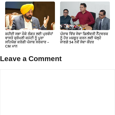
ਸ਼ਹੀਦੀ ਸਭਾ ਮੌਕੇ ਸੰਗਤ ਲਈ ਪ੍ਰਬੰਧਾਂ
ਪੰਜਾਬ ਵਿੱਚ ਸੇਵਾ ਡਿਲੀਵਰੀ ਨੈੱਟਵਰਕ
ਵਾਸਤੇ ਸ਼੍ਰੋਮਣੀ ਕਮੇਟੀ ਨੂੰ ਪੂਰਾ
ਨੂੰ ਹੋਰ ਮਜ਼ਬੂਤ ਕਰਨ ਲਈ ਖੋਲ੍ਹੇ
ਸਹਿਯੋਗ ਕਰੇਗੀ ਪੰਜਾਬ ਸਰਕਾਰ –
ਜਾਣਗੇ 54 ਨਵੇਂ ਸੇਵਾ ਕੇਂਦਰ
CM ਮਾਨ
Leave a Comment
Comment