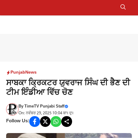
Skip
to
Menu
content
Punjab
News
ਸਾਬਕਾ ਕ੍ਰਿਕਟਰ ਯੁਵਰਾਜ ਸਿੰਘ ਦੀ ਭੈਣ ਦੀ
ਟੀਮ ਇੰਡੀਆ ਵਿੱਚ ਚੋਣ
By
TimeTV Punjabi Staff
On: ਨਵੰਬਰ 29, 2025 10:04 ਬਾਃ ਦੁਃ
Follow Us: