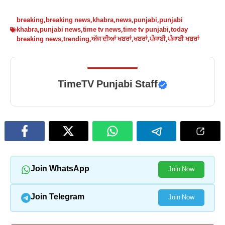
breaking
,
breaking news
,
khabra
,
news
,
punjabi
,
punjabi
khabra
,
punjabi news
,
time tv news
,
time tv punjabi
,
today
breaking news
,
trending
,
ਅੱਜ ਦੀਆਂ ਖਬਰਾਂ
,
ਖਬਰਾਂ
,
ਪੰਜਾਬੀ
,
ਪੰਜਾਬੀ ਖਬਰਾਂ
TimeTV Punjabi Staff
Join WhatsApp
Join Now
Join Telegram
Join Now