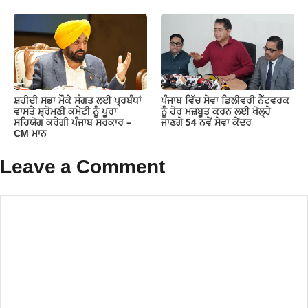
ਸ਼ਹੀਦੀ ਸਭਾ ਮੌਕੇ ਸੰਗਤ ਲਈ ਪ੍ਰਬੰਧਾਂ
ਪੰਜਾਬ ਵਿੱਚ ਸੇਵਾ ਡਿਲੀਵਰੀ ਨੈੱਟਵਰਕ
ਵਾਸਤੇ ਸ਼੍ਰੋਮਣੀ ਕਮੇਟੀ ਨੂੰ ਪੂਰਾ
ਨੂੰ ਹੋਰ ਮਜ਼ਬੂਤ ਕਰਨ ਲਈ ਖੋਲ੍ਹੇ
ਸਹਿਯੋਗ ਕਰੇਗੀ ਪੰਜਾਬ ਸਰਕਾਰ –
ਜਾਣਗੇ 54 ਨਵੇਂ ਸੇਵਾ ਕੇਂਦਰ
CM ਮਾਨ
Leave a Comment
Comment