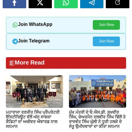
Join WhatsApp
Join Now
Join Telegram
Join Now
More Read
ਮਹਾਰਾਜਾ ਰਣਜੀਤ ਸਿੰਘ ਪ੍ਰੈਪਰੇਟਰੀ
ਮੁੱਖ ਮੰਤਰੀ ਦੇ ਓ.ਐਸ.ਡੀ. ਸੁਖਵੀਰ
ਇੰਸਟੀਚਿਊਟ ਵੱਲੋਂ ਅੱਠ ਸਾਬਕਾ
ਸਿੰਘ, ਚੇਅਰਮੈਨ ਦਲਵੀਰ ਸਿੰਘ ਢਿੱਲੋਂ ਤੇ
ਕੈਡਿਟਾਂ ਦਾ ਅਚੀਵਰ ਐਵਾਰਡ ਨਾਲ
ਰਾਜਵੰਤ ਸਿੰਘ ਘੁੱਲੀ ਨੇ ਧੂਰੀ ਹਲਕੇ ਦੇ
ਸਨਮਾਨ
ਜੇਤੂ ਉਮੀਦਵਾਰਾਂ ਦਾ ਕੀਤਾ ਸਨਮਾਨ