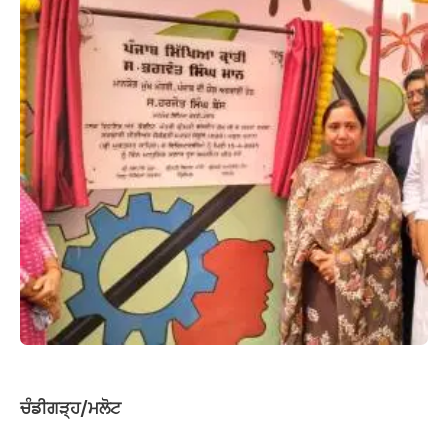
ਚੰਡੀਗੜ੍ਹ/ਮਲੋਟ