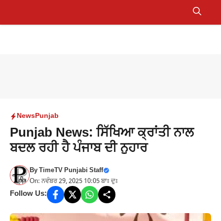
Skip
to
Menu
content
News
Punjab
Punjab News: ਸਿੱਖਿਆ ਕ੍ਰਾਂਤੀ ਨਾਲ
ਬਦਲ ਰਹੀ ਹੈ ਪੰਜਾਬ ਦੀ ਨੁਹਾਰ
By
TimeTV Punjabi Staff
On: ਨਵੰਬਰ 29, 2025 10:05 ਬਾਃ ਦੁਃ
Follow Us: