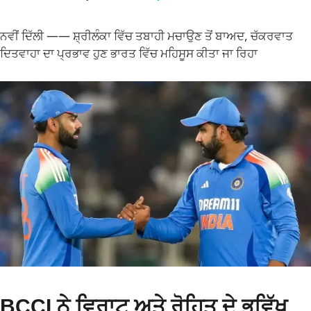
ਨਵੀਂ ਦਿੱਲੀ —— ਸ਼੍ਰੀਲੰਕਾ ਵਿੱਚ ਤਬਾਹੀ ਮਚਾਉਣ ਤੋਂ ਬਾਅਦ, ਚੱਕਰਵਾਤ
ਦਿਤਵਾਹਾ ਦਾ ਪ੍ਰਭਾਵ ਹੁਣ ਭਾਰਤ ਵਿੱਚ ਮਹਿਸੂਸ ਕੀਤਾ ਜਾ ਰਿਹਾ
BCCI ਨੇ ਵਿਰਾਟ ਅਤੇ ਰੋਹਿਤ ਦੇ ਭਵਿੱਖ