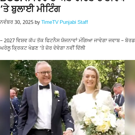
‘ਤੇ ਬੁਲਾਈ ਮੀਟਿੰਗ
ਨਵੰਬਰ 30, 2025
by
TimeTV Punjabi Staff
– 2027 ਵਿਸ਼ਵ ਕੱਪ ਤੱਕ ਫਿਟਨੈਸ ਯੋਜਨਾਵਾਂ ਮੰਗਿਆ ਜਾਵੇਗਾ ਜਵਾਬ – ਬੋਰਡ
ਘਰੇਲੂ ਕ੍ਰਿਕਟ ਖੇਡਣ ‘ਤੇ ਜ਼ੋਰ ਦੇਵੇਗਾ ਨਵੀਂ ਦਿੱਲੀ