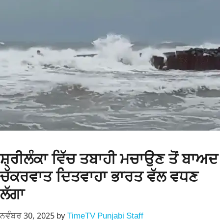
ਸ਼੍ਰੀਲੰਕਾ ਵਿੱਚ ਤਬਾਹੀ ਮਚਾਉਣ ਤੋਂ ਬਾਅਦ
ਚੱਕਰਵਾਤ ਦਿਤਵਾਹਾ ਭਾਰਤ ਵੱਲ ਵਧਣ
ਲੱਗਾ
ਨਵੰਬਰ 30, 2025
by
TimeTV Punjabi Staff