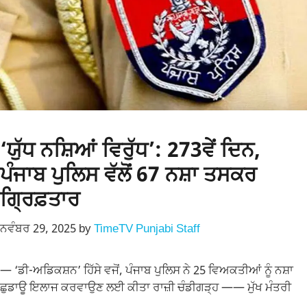
‘ਯੁੱਧ ਨਸ਼ਿਆਂ ਵਿਰੁੱਧ’: 273ਵੇਂ ਦਿਨ,
ਪੰਜਾਬ ਪੁਲਿਸ ਵੱਲੋਂ 67 ਨਸ਼ਾ ਤਸਕਰ
ਗ੍ਰਿਫ਼ਤਾਰ
ਨਵੰਬਰ 29, 2025
by
TimeTV Punjabi Staff
— ‘ਡੀ-ਅਡਿਕਸ਼ਨ’ ਹਿੱਸੇ ਵਜੋਂ, ਪੰਜਾਬ ਪੁਲਿਸ ਨੇ 25 ਵਿਅਕਤੀਆਂ ਨੂੰ ਨਸ਼ਾ
ਛੁਡਾਊ ਇਲਾਜ ਕਰਵਾਉਣ ਲਈ ਕੀਤਾ ਰਾਜ਼ੀ ਚੰਡੀਗੜ੍ਹ —— ਮੁੱਖ ਮੰਤਰੀ