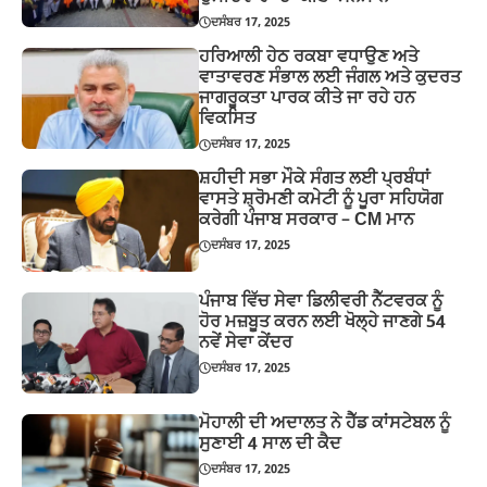
ਦਸੰਬਰ 17, 2025
ਹਰਿਆਲੀ ਹੇਠ ਰਕਬਾ ਵਧਾਉਣ ਅਤੇ
ਵਾਤਾਵਰਣ ਸੰਭਾਲ ਲਈ ਜੰਗਲ ਅਤੇ ਕੁਦਰਤ
ਜਾਗਰੂਕਤਾ ਪਾਰਕ ਕੀਤੇ ਜਾ ਰਹੇ ਹਨ
ਵਿਕਸਿਤ
ਦਸੰਬਰ 17, 2025
ਸ਼ਹੀਦੀ ਸਭਾ ਮੌਕੇ ਸੰਗਤ ਲਈ ਪ੍ਰਬੰਧਾਂ
ਵਾਸਤੇ ਸ਼੍ਰੋਮਣੀ ਕਮੇਟੀ ਨੂੰ ਪੂਰਾ ਸਹਿਯੋਗ
ਕਰੇਗੀ ਪੰਜਾਬ ਸਰਕਾਰ – CM ਮਾਨ
ਦਸੰਬਰ 17, 2025
ਪੰਜਾਬ ਵਿੱਚ ਸੇਵਾ ਡਿਲੀਵਰੀ ਨੈੱਟਵਰਕ ਨੂੰ
ਹੋਰ ਮਜ਼ਬੂਤ ਕਰਨ ਲਈ ਖੋਲ੍ਹੇ ਜਾਣਗੇ 54
ਨਵੇਂ ਸੇਵਾ ਕੇਂਦਰ
ਦਸੰਬਰ 17, 2025
ਮੋਹਾਲੀ ਦੀ ਅਦਾਲਤ ਨੇ ਹੈੱਡ ਕਾਂਸਟੇਬਲ ਨੂੰ
ਸੁਣਾਈ 4 ਸਾਲ ਦੀ ਕੈਦ
ਦਸੰਬਰ 17, 2025