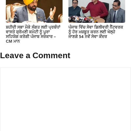
ਸ਼ਹੀਦੀ ਸਭਾ ਮੌਕੇ ਸੰਗਤ ਲਈ ਪ੍ਰਬੰਧਾਂ
ਪੰਜਾਬ ਵਿੱਚ ਸੇਵਾ ਡਿਲੀਵਰੀ ਨੈੱਟਵਰਕ
ਵਾਸਤੇ ਸ਼੍ਰੋਮਣੀ ਕਮੇਟੀ ਨੂੰ ਪੂਰਾ
ਨੂੰ ਹੋਰ ਮਜ਼ਬੂਤ ਕਰਨ ਲਈ ਖੋਲ੍ਹੇ
ਸਹਿਯੋਗ ਕਰੇਗੀ ਪੰਜਾਬ ਸਰਕਾਰ –
ਜਾਣਗੇ 54 ਨਵੇਂ ਸੇਵਾ ਕੇਂਦਰ
CM ਮਾਨ
Leave a Comment
Comment