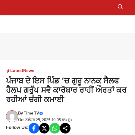
Skip
to
Menu
content
Latest
News
ਪੰਜਾਬ ਦੇ ਇਸ ਪਿੰਡ ‘ਚ ਗੁਰੂ ਨਾਨਕ ਸੈਲਫ
ਹੈਲਪ ਗਰੁੱਪ ਸਵੈ ਕਾਰੋਬਾਰ ਰਾਹੀਂ ਔਰਤਾਂ ਕਰ
ਰਹੀਆਂ ਚੰਗੀ ਕਮਾਈ
By
Time TV
On: ਨਵੰਬਰ 29, 2025 10:05 ਬਾਃ ਦੁਃ
Follow Us: