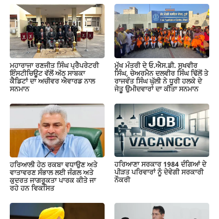
ਮਹਾਰਾਜਾ ਰਣਜੀਤ ਸਿੰਘ ਪ੍ਰੈਪਰੇਟਰੀ
ਮੁੱਖ ਮੰਤਰੀ ਦੇ ਓ.ਐਸ.ਡੀ. ਸੁਖਵੀਰ
ਇੰਸਟੀਚਿਊਟ ਵੱਲੋਂ ਅੱਠ ਸਾਬਕਾ
ਸਿੰਘ, ਚੇਅਰਮੈਨ ਦਲਵੀਰ ਸਿੰਘ ਢਿੱਲੋਂ ਤੇ
ਕੈਡਿਟਾਂ ਦਾ ਅਚੀਵਰ ਐਵਾਰਡ ਨਾਲ
ਰਾਜਵੰਤ ਸਿੰਘ ਘੁੱਲੀ ਨੇ ਧੂਰੀ ਹਲਕੇ ਦੇ
ਸਨਮਾਨ
ਜੇਤੂ ਉਮੀਦਵਾਰਾਂ ਦਾ ਕੀਤਾ ਸਨਮਾਨ
ਹਰਿਆਣਾ ਸਰਕਾਰ 1984 ਦੰਗਿਆਂ ਦੇ
ਹਰਿਆਲੀ ਹੇਠ ਰਕਬਾ ਵਧਾਉਣ ਅਤੇ
ਪੀੜਤ ਪਰਿਵਾਰਾਂ ਨੂੰ ਦੇਵੇਗੀ ਸਰਕਾਰੀ
ਵਾਤਾਵਰਣ ਸੰਭਾਲ ਲਈ ਜੰਗਲ ਅਤੇ
ਨੌਕਰੀ
ਕੁਦਰਤ ਜਾਗਰੂਕਤਾ ਪਾਰਕ ਕੀਤੇ ਜਾ
ਰਹੇ ਹਨ ਵਿਕਸਿਤ