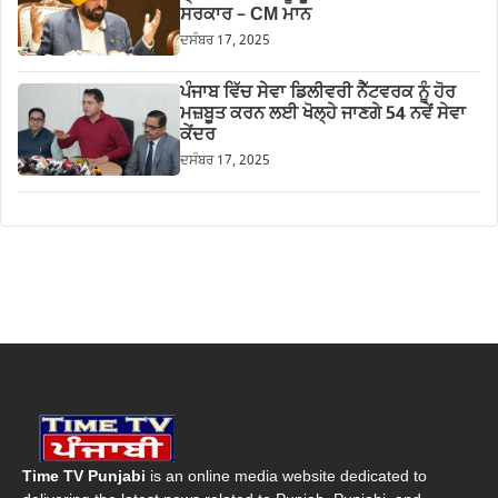
ਸਰਕਾਰ – CM ਮਾਨ
ਦਸੰਬਰ 17, 2025
ਪੰਜਾਬ ਵਿੱਚ ਸੇਵਾ ਡਿਲੀਵਰੀ ਨੈੱਟਵਰਕ ਨੂੰ ਹੋਰ
ਮਜ਼ਬੂਤ ਕਰਨ ਲਈ ਖੋਲ੍ਹੇ ਜਾਣਗੇ 54 ਨਵੇਂ ਸੇਵਾ
ਕੇਂਦਰ
ਦਸੰਬਰ 17, 2025
Time TV Punjabi
is an online media website dedicated to